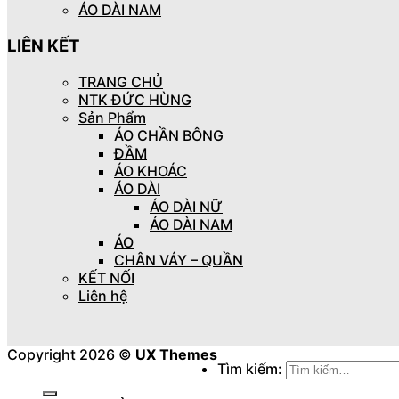
ÁO DÀI NAM
LIÊN KẾT
TRANG CHỦ
NTK ĐỨC HÙNG
Sản Phẩm
ÁO CHẦN BÔNG
ĐẦM
ÁO KHOÁC
ÁO DÀI
ÁO DÀI NỮ
ÁO DÀI NAM
ÁO
CHÂN VÁY – QUẦN
KẾT NỐI
Liên hệ
Copyright 2026 ©
UX Themes
Tìm kiếm: