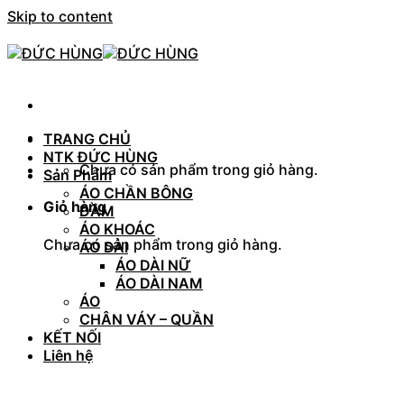
Skip to content
TRANG CHỦ
NTK ĐỨC HÙNG
Chưa có sản phẩm trong giỏ hàng.
Sản Phẩm
ÁO CHẦN BÔNG
Giỏ hàng
ĐẦM
ÁO KHOÁC
Chưa có sản phẩm trong giỏ hàng.
ÁO DÀI
ÁO DÀI NỮ
ÁO DÀI NAM
ÁO
CHÂN VÁY – QUẦN
KẾT NỐI
Liên hệ