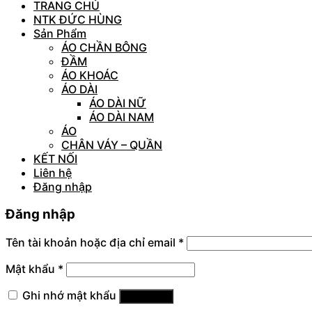
TRANG CHỦ
NTK ĐỨC HÙNG
Sản Phẩm
ÁO CHẦN BÔNG
ĐẦM
ÁO KHOÁC
ÁO DÀI
ÁO DÀI NỮ
ÁO DÀI NAM
ÁO
CHÂN VÁY – QUẦN
KẾT NỐI
Liên hệ
Đăng nhập
Đăng nhập
Tên tài khoản hoặc địa chỉ email
*
Mật khẩu
*
Ghi nhớ mật khẩu
Đăng nhập