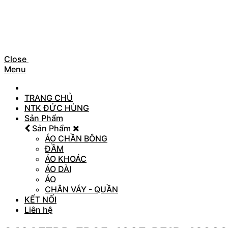
Close
Menu
TRANG CHỦ
NTK ĐỨC HÙNG
Sản Phẩm
Sản Phẩm
ÁO CHẦN BÔNG
ĐẦM
ÁO KHOÁC
ÁO DÀI
ÁO
CHÂN VÁY - QUẦN
KẾT NỐI
Liên hệ