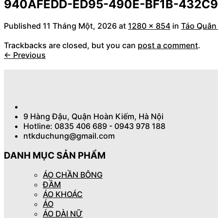
940AFEDD-ED95-490E-BF1B-432C
Published
11 Tháng Một, 2026
at
1280 × 854
in
Táo Quân 
Trackbacks are closed, but you can
post a comment
.
←
Previous
9 Hàng Đậu, Quận Hoàn Kiếm, Hà Nội
Hotline: 0835 406 689 - 0943 978 188
ntkduchung@gmail.com
DANH MỤC SẢN PHẨM
ÁO CHẦN BÔNG
ĐẦM
ÁO KHOÁC
ÁO
ÁO DÀI NỮ