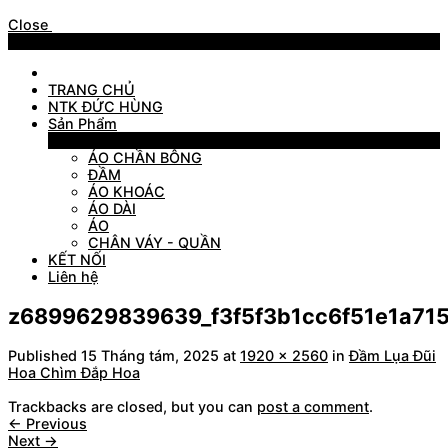
Close
Menu
TRANG CHỦ
NTK ĐỨC HÙNG
Sản Phẩm
Sản Phẩm
ÁO CHẦN BÔNG
ĐẦM
ÁO KHOÁC
ÁO DÀI
ÁO
CHÂN VÁY - QUẦN
KẾT NỐI
Liên hệ
z6899629839639_f3f5f3b1cc6f51e1a71
Published
15 Tháng tám, 2025
at
1920 × 2560
in
Đầm Lụa Đũi
Hoa Chìm Đắp Hoa
Trackbacks are closed, but you can
post a comment
.
←
Previous
Next
→