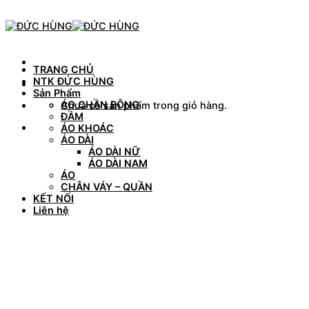
Skip
to
content
TRANG CHỦ
NTK ĐỨC HÙNG
Sản Phẩm
ÁO CHẦN BÔNG
Chưa có sản phẩm trong giỏ hàng.
ĐẦM
ÁO KHOÁC
ÁO DÀI
ÁO DÀI NỮ
ÁO DÀI NAM
ÁO
CHÂN VÁY – QUẦN
KẾT NỐI
Liên hệ