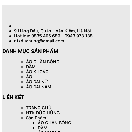
9 Hàng Đậu, Quận Hoàn Kiếm, Hà Nội
Hotline: 0835 406 689 - 0943 978 188
ntkduchung@gmail.com
DANH MỤC SẢN PHẨM
ÁO CHẦN BÔNG
ĐẦM
ÁO KHOÁC
ÁO
ÁO DÀI NỮ
ÁO DÀI NAM
LIÊN KẾT
TRANG CHỦ
NTK ĐỨC HÙNG
Sản Phẩm
ÁO CHẦN BÔNG
ĐẦM