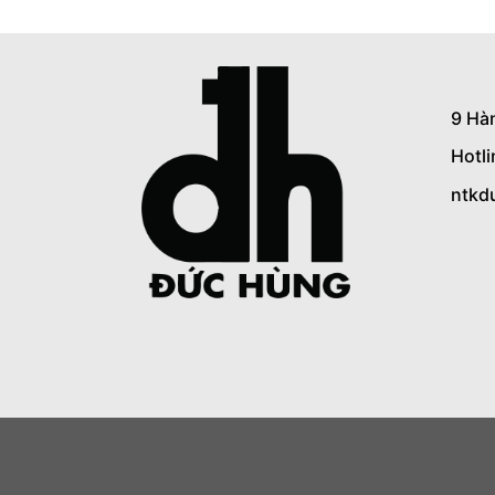
9 Hà
Hotl
ntkd