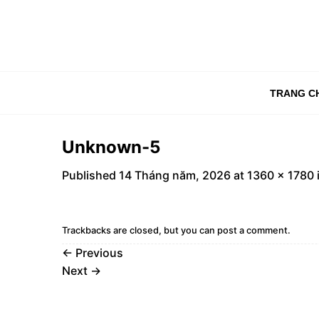
Skip
to
content
TRANG C
Unknown-5
Published
14 Tháng năm, 2026
at
1360 × 1780
Trackbacks are closed, but you can
post a comment
.
←
Previous
Next
→