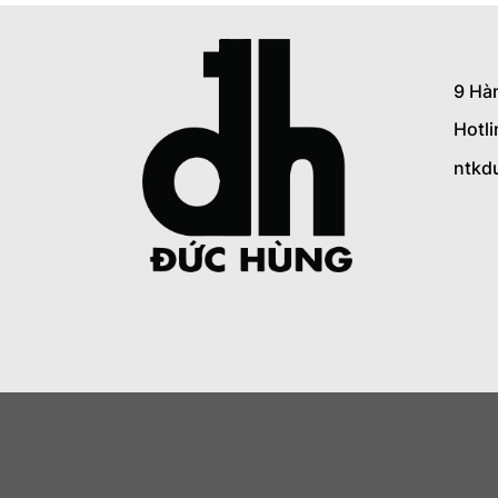
9 Hà
Hotl
ntkd