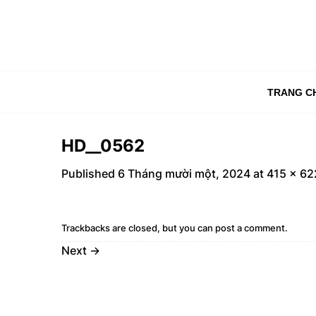
Skip
to
content
TRANG C
HD__0562
Published
6 Tháng mười một, 2024
at
415 × 62
Trackbacks are closed, but you can
post a comment
.
Next
→