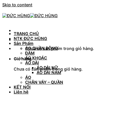
Skip to content
TRANG CHỦ
NTK ĐỨC HÙNG
Sản Phẩm
ÁO CHẦN BÔNG
Chưa có sản phẩm trong giỏ hàng.
ĐẦM
ÁO KHOÁC
Giỏ hàng
ÁO DÀI
ÁO DÀI NỮ
Chưa có sản phẩm trong giỏ hàng.
ÁO DÀI NAM
ÁO
CHÂN VÁY – QUẦN
KẾT NỐI
Liên hệ