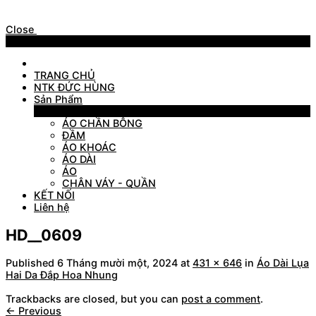
Close
Menu
TRANG CHỦ
NTK ĐỨC HÙNG
Sản Phẩm
Sản Phẩm
ÁO CHẦN BÔNG
ĐẦM
ÁO KHOÁC
ÁO DÀI
ÁO
CHÂN VÁY - QUẦN
KẾT NỐI
Liên hệ
HD__0609
Published
6 Tháng mười một, 2024
at
431 × 646
in
Áo Dài Lụa
Hai Da Đắp Hoa Nhung
Trackbacks are closed, but you can
post a comment
.
←
Previous