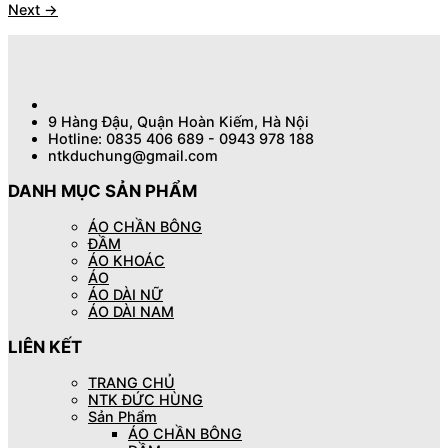
Next
→
9 Hàng Đậu, Quận Hoàn Kiếm, Hà Nội
Hotline: 0835 406 689 - 0943 978 188
ntkduchung@gmail.com
DANH MỤC SẢN PHẨM
ÁO CHẦN BÔNG
ĐẦM
ÁO KHOÁC
ÁO
ÁO DÀI NỮ
ÁO DÀI NAM
LIÊN KẾT
TRANG CHỦ
NTK ĐỨC HÙNG
Sản Phẩm
ÁO CHẦN BÔNG