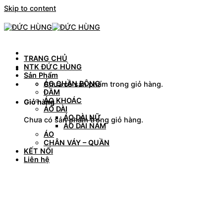
Skip to content
TRANG CHỦ
NTK ĐỨC HÙNG
Sản Phẩm
ÁO CHẦN BÔNG
Chưa có sản phẩm trong giỏ hàng.
ĐẦM
ÁO KHOÁC
Giỏ hàng
ÁO DÀI
ÁO DÀI NỮ
Chưa có sản phẩm trong giỏ hàng.
ÁO DÀI NAM
ÁO
CHÂN VÁY – QUẦN
KẾT NỐI
Liên hệ