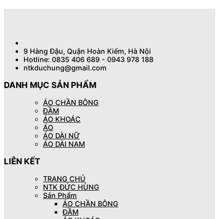
9 Hàng Đậu, Quận Hoàn Kiếm, Hà Nội
Hotline: 0835 406 689 - 0943 978 188
ntkduchung@gmail.com
DANH MỤC SẢN PHẨM
ÁO CHẦN BÔNG
ĐẦM
ÁO KHOÁC
ÁO
ÁO DÀI NỮ
ÁO DÀI NAM
LIÊN KẾT
TRANG CHỦ
NTK ĐỨC HÙNG
Sản Phẩm
ÁO CHẦN BÔNG
ĐẦM