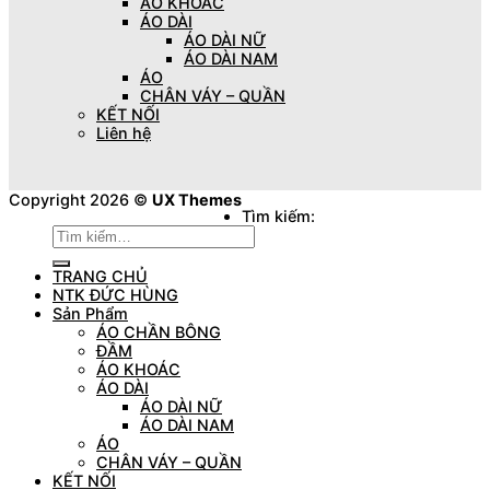
ÁO KHOÁC
ÁO DÀI
ÁO DÀI NỮ
ÁO DÀI NAM
ÁO
CHÂN VÁY – QUẦN
KẾT NỐI
Liên hệ
Copyright 2026 ©
UX Themes
Tìm kiếm:
TRANG CHỦ
NTK ĐỨC HÙNG
Sản Phẩm
ÁO CHẦN BÔNG
ĐẦM
ÁO KHOÁC
ÁO DÀI
ÁO DÀI NỮ
ÁO DÀI NAM
ÁO
CHÂN VÁY – QUẦN
KẾT NỐI