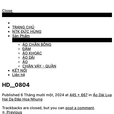
Close
Menu
TRANG CHỦ
NTK ĐỨC HÙNG
Sản Phẩm
Sản Phẩm
ÁO CHẦN BÔNG
ĐẦM
ÁO KHOÁC
ÁO DÀI
ÁO
CHÂN VÁY - QUẦN
KẾT NỐI
Liên hệ
HD__0804
Published
6 Tháng mười một, 2024
at
445 × 667
in
Áo Dài Lụa
Hai Da Đắp Hoa Nhung
Trackbacks are closed, but you can
post a comment
.
←
Previous