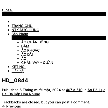
Close
Menu
TRANG CHỦ
NTK ĐỨC HÙNG
Sản Phẩm
Sản Phẩm
ÁO CHẦN BÔNG
ĐẦM
ÁO KHOÁC
ÁO DÀI
ÁO
CHÂN VÁY - QUẦN
KẾT NỐI
Liên hệ
HD__0844
Published
6 Tháng mười một, 2024
at
407 × 610
in
Áo Dài Lụa
Hai Da Đắp Hoa Nhung
Trackbacks are closed, but you can
post a comment
.
←
Previous