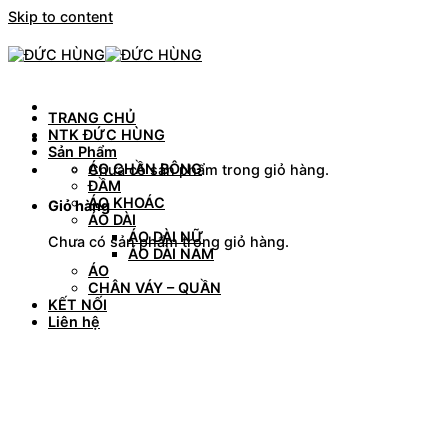
Skip to content
TRANG CHỦ
NTK ĐỨC HÙNG
Sản Phẩm
ÁO CHẦN BÔNG
Chưa có sản phẩm trong giỏ hàng.
ĐẦM
ÁO KHOÁC
Giỏ hàng
ÁO DÀI
ÁO DÀI NỮ
Chưa có sản phẩm trong giỏ hàng.
ÁO DÀI NAM
ÁO
CHÂN VÁY – QUẦN
KẾT NỐI
Liên hệ