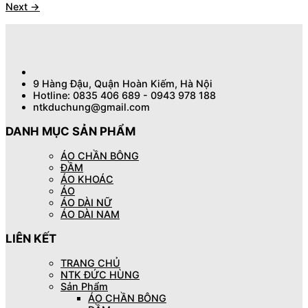
Next
→
9 Hàng Đậu, Quận Hoàn Kiếm, Hà Nội
Hotline: 0835 406 689 - 0943 978 188
ntkduchung@gmail.com
DANH MỤC SẢN PHẨM
ÁO CHẦN BÔNG
ĐẦM
ÁO KHOÁC
ÁO
ÁO DÀI NỮ
ÁO DÀI NAM
LIÊN KẾT
TRANG CHỦ
NTK ĐỨC HÙNG
Sản Phẩm
ÁO CHẦN BÔNG