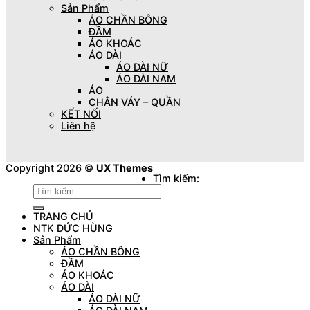
Sản Phẩm
ÁO CHẦN BÔNG
ĐẦM
ÁO KHOÁC
ÁO DÀI
ÁO DÀI NỮ
ÁO DÀI NAM
ÁO
CHÂN VÁY – QUẦN
KẾT NỐI
Liên hệ
Copyright 2026 ©
UX Themes
Tìm kiếm:
TRANG CHỦ
NTK ĐỨC HÙNG
Sản Phẩm
ÁO CHẦN BÔNG
ĐẦM
ÁO KHOÁC
ÁO DÀI
ÁO DÀI NỮ