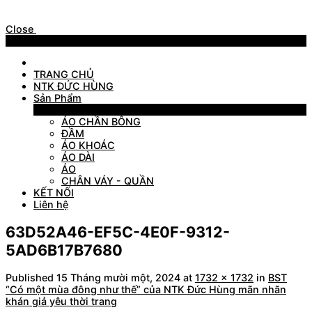
Close
Menu
TRANG CHỦ
NTK ĐỨC HÙNG
Sản Phẩm
Sản Phẩm
ÁO CHẦN BÔNG
ĐẦM
ÁO KHOÁC
ÁO DÀI
ÁO
CHÂN VÁY - QUẦN
KẾT NỐI
Liên hệ
63D52A46-EF5C-4E0F-9312-
5AD6B17B7680
Published
15 Tháng mười một, 2024
at
1732 × 1732
in
BST
“Có một mùa đông như thế” của NTK Đức Hùng mãn nhãn
khán giả yêu thời trang