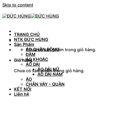
Skip to content
TRANG CHỦ
NTK ĐỨC HÙNG
Sản Phẩm
ÁO CHẦN BÔNG
Chưa có sản phẩm trong giỏ hàng.
ĐẦM
ÁO KHOÁC
Giỏ hàng
ÁO DÀI
ÁO DÀI NỮ
Chưa có sản phẩm trong giỏ hàng.
ÁO DÀI NAM
ÁO
CHÂN VÁY – QUẦN
KẾT NỐI
Liên hệ