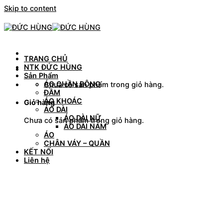
Skip to content
TRANG CHỦ
NTK ĐỨC HÙNG
Sản Phẩm
ÁO CHẦN BÔNG
Chưa có sản phẩm trong giỏ hàng.
ĐẦM
ÁO KHOÁC
Giỏ hàng
ÁO DÀI
ÁO DÀI NỮ
Chưa có sản phẩm trong giỏ hàng.
ÁO DÀI NAM
ÁO
CHÂN VÁY – QUẦN
KẾT NỐI
Liên hệ