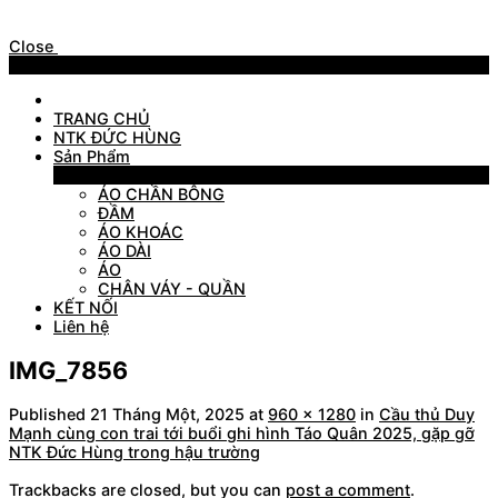
Close
Menu
TRANG CHỦ
NTK ĐỨC HÙNG
Sản Phẩm
Sản Phẩm
ÁO CHẦN BÔNG
ĐẦM
ÁO KHOÁC
ÁO DÀI
ÁO
CHÂN VÁY - QUẦN
KẾT NỐI
Liên hệ
IMG_7856
Published
21 Tháng Một, 2025
at
960 × 1280
in
Cầu thủ Duy
Mạnh cùng con trai tới buổi ghi hình Táo Quân 2025, gặp gỡ
NTK Đức Hùng trong hậu trường
Trackbacks are closed, but you can
post a comment
.