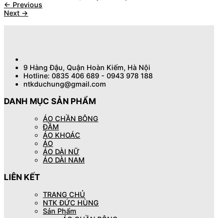
←
Previous
Next
→
9 Hàng Đậu, Quận Hoàn Kiếm, Hà Nội
Hotline: 0835 406 689 - 0943 978 188
ntkduchung@gmail.com
DANH MỤC SẢN PHẨM
ÁO CHẦN BÔNG
ĐẦM
ÁO KHOÁC
ÁO
ÁO DÀI NỮ
ÁO DÀI NAM
LIÊN KẾT
TRANG CHỦ
NTK ĐỨC HÙNG
Sản Phẩm