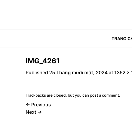
Skip
to
content
TRANG C
IMG_4261
Published
25 Tháng mười một, 2024
at
1362 ×
Trackbacks are closed, but you can
post a comment
.
←
Previous
Next
→