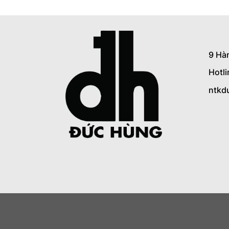
9 Hà
Hotl
ntkd