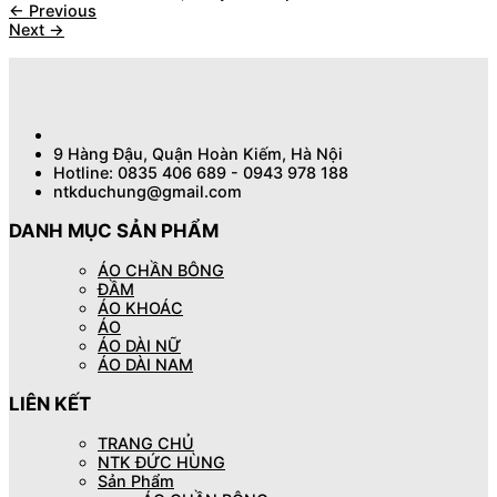
←
Previous
Next
→
9 Hàng Đậu, Quận Hoàn Kiếm, Hà Nội
Hotline: 0835 406 689 - 0943 978 188
ntkduchung@gmail.com
DANH MỤC SẢN PHẨM
ÁO CHẦN BÔNG
ĐẦM
ÁO KHOÁC
ÁO
ÁO DÀI NỮ
ÁO DÀI NAM
LIÊN KẾT
TRANG CHỦ
NTK ĐỨC HÙNG
Sản Phẩm