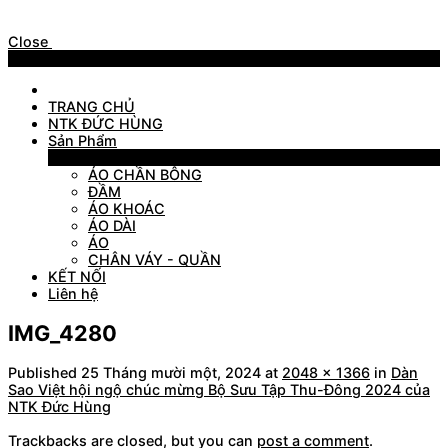
Close
Menu
TRANG CHỦ
NTK ĐỨC HÙNG
Sản Phẩm
Sản Phẩm
ÁO CHẦN BÔNG
ĐẦM
ÁO KHOÁC
ÁO DÀI
ÁO
CHÂN VÁY - QUẦN
KẾT NỐI
Liên hệ
IMG_4280
Published
25 Tháng mười một, 2024
at
2048 × 1366
in
Dàn
Sao Việt hội ngộ chúc mừng Bộ Sưu Tập Thu-Đông 2024 của
NTK Đức Hùng
Trackbacks are closed, but you can
post a comment
.