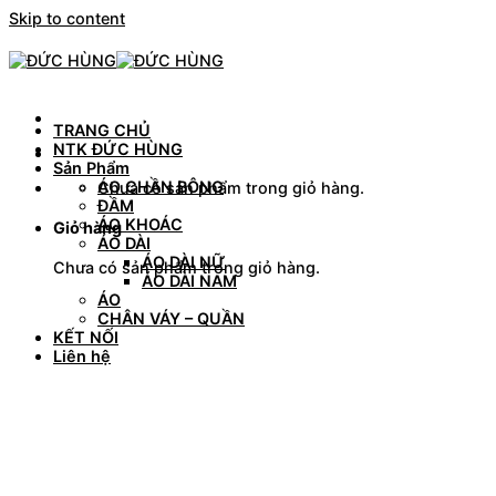
Skip to content
TRANG CHỦ
NTK ĐỨC HÙNG
Sản Phẩm
ÁO CHẦN BÔNG
Chưa có sản phẩm trong giỏ hàng.
ĐẦM
ÁO KHOÁC
Giỏ hàng
ÁO DÀI
ÁO DÀI NỮ
Chưa có sản phẩm trong giỏ hàng.
ÁO DÀI NAM
ÁO
CHÂN VÁY – QUẦN
KẾT NỐI
Liên hệ