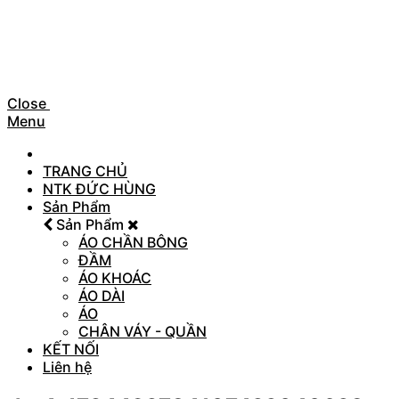
Close
Menu
TRANG CHỦ
NTK ĐỨC HÙNG
Sản Phẩm
Sản Phẩm
ÁO CHẦN BÔNG
ĐẦM
ÁO KHOÁC
ÁO DÀI
ÁO
CHÂN VÁY - QUẦN
KẾT NỐI
Liên hệ