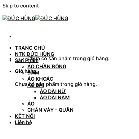
Skip to content
TRANG CHỦ
NTK ĐỨC HÙNG
Chưa có sản phẩm trong giỏ hàng.
Sản Phẩm
ÁO CHẦN BÔNG
Giỏ hàng
ĐẦM
ÁO KHOÁC
Chưa có sản phẩm trong giỏ hàng.
ÁO DÀI
ÁO DÀI NỮ
ÁO DÀI NAM
ÁO
CHÂN VÁY – QUẦN
KẾT NỐI
Liên hệ