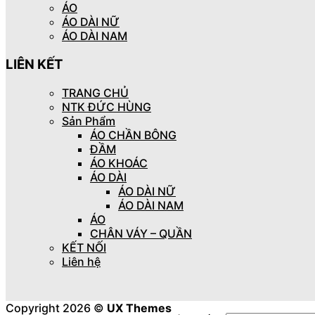
ÁO
ÁO DÀI NỮ
ÁO DÀI NAM
LIÊN KẾT
TRANG CHỦ
NTK ĐỨC HÙNG
Sản Phẩm
ÁO CHẦN BÔNG
ĐẦM
ÁO KHOÁC
ÁO DÀI
ÁO DÀI NỮ
ÁO DÀI NAM
ÁO
CHÂN VÁY – QUẦN
KẾT NỐI
Liên hệ
Copyright 2026 ©
UX Themes