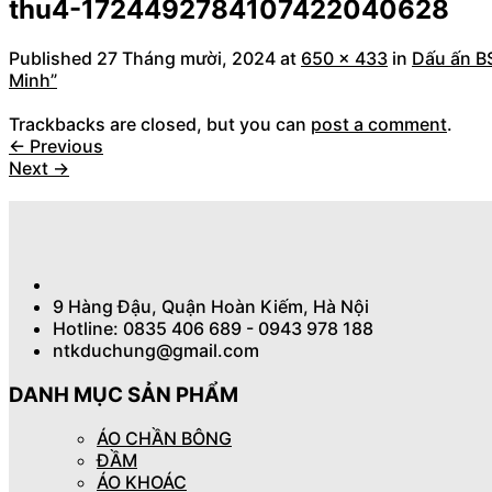
thu4-1724492784107422040628
Published
27 Tháng mười, 2024
at
650 × 433
in
Dấu ấn B
Minh”
Trackbacks are closed, but you can
post a comment
.
←
Previous
Next
→
9 Hàng Đậu, Quận Hoàn Kiếm, Hà Nội
Hotline: 0835 406 689 - 0943 978 188
ntkduchung@gmail.com
DANH MỤC SẢN PHẨM
ÁO CHẦN BÔNG
ĐẦM
ÁO KHOÁC