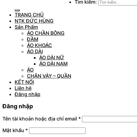
Tìm kiếm:
TRANG CHỦ
NTK ĐỨC HÙNG
Sản Phẩm
ÁO CHẦN BÔNG
ĐẦM
ÁO KHOÁC
ÁO DÀI
ÁO DÀI NỮ
ÁO DÀI NAM
ÁO
CHÂN VÁY – QUẦN
KẾT NỐI
Liên hệ
Đăng nhập
Đăng nhập
Tên tài khoản hoặc địa chỉ email
*
Mật khẩu
*