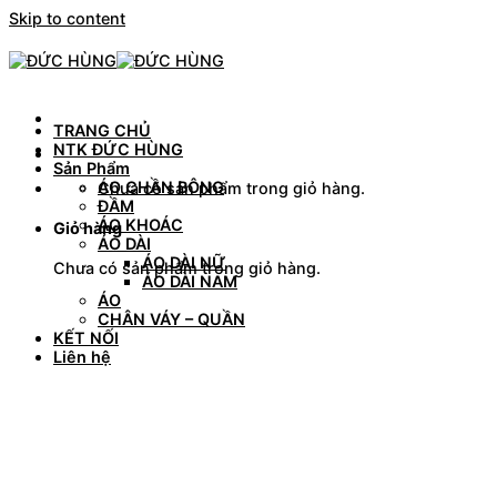
Skip to content
TRANG CHỦ
NTK ĐỨC HÙNG
Sản Phẩm
ÁO CHẦN BÔNG
Chưa có sản phẩm trong giỏ hàng.
ĐẦM
ÁO KHOÁC
Giỏ hàng
ÁO DÀI
ÁO DÀI NỮ
Chưa có sản phẩm trong giỏ hàng.
ÁO DÀI NAM
ÁO
CHÂN VÁY – QUẦN
KẾT NỐI
Liên hệ