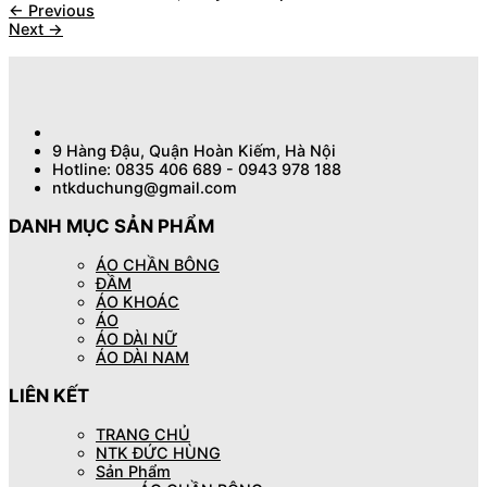
←
Previous
Next
→
9 Hàng Đậu, Quận Hoàn Kiếm, Hà Nội
Hotline: 0835 406 689 - 0943 978 188
ntkduchung@gmail.com
DANH MỤC SẢN PHẨM
ÁO CHẦN BÔNG
ĐẦM
ÁO KHOÁC
ÁO
ÁO DÀI NỮ
ÁO DÀI NAM
LIÊN KẾT
TRANG CHỦ
NTK ĐỨC HÙNG
Sản Phẩm