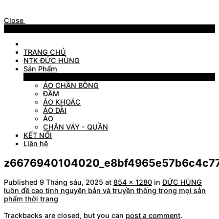
Close
Menu
TRANG CHỦ
NTK ĐỨC HÙNG
Sản Phẩm
Sản Phẩm
ÁO CHẦN BÔNG
ĐẦM
ÁO KHOÁC
ÁO DÀI
ÁO
CHÂN VÁY - QUẦN
KẾT NỐI
Liên hệ
z6676940104020_e8bf4965e57b6c4c77
Published
9 Tháng sáu, 2025
at
854 × 1280
in
ĐỨC HÙNG
luôn đề cao tính nguyên bản và truyền thống trong mọi sản
phẩm thời trang
Trackbacks are closed, but you can
post a comment
.