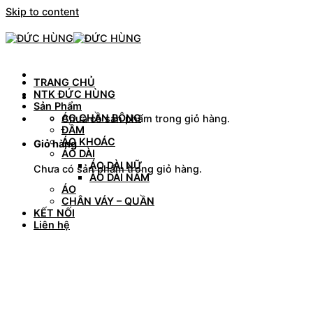
Skip to content
TRANG CHỦ
NTK ĐỨC HÙNG
Sản Phẩm
ÁO CHẦN BÔNG
Chưa có sản phẩm trong giỏ hàng.
ĐẦM
ÁO KHOÁC
Giỏ hàng
ÁO DÀI
ÁO DÀI NỮ
Chưa có sản phẩm trong giỏ hàng.
ÁO DÀI NAM
ÁO
CHÂN VÁY – QUẦN
KẾT NỐI
Liên hệ