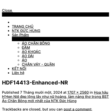
Close
Menu
TRANG CHỦ
NTK ĐỨC HÙNG
Sản Phẩm
Sản Phẩm
ÁO CHẦN BÔNG
ĐẦM
ÁO KHOÁC
ÁO DÀI
ÁO
CHÂN VÁY - QUẦN
KẾT NỐI
Liên hệ
HDF14413-Enhanced-NR
Published
7 Tháng mười một, 2024
at
1707 × 2560
in
Hoa hậu
H’Hen Niê đẹp lộng lẫy như nữ hoàng, làm nàng thơ trong BST
Áo Chần Bông mới nhất của NTK Đức Hùng
Trackbacks are closed, but you can
post a comment
.