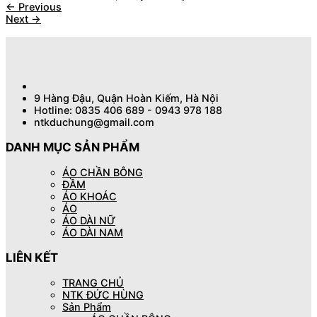
←
Previous
Next
→
9 Hàng Đậu, Quận Hoàn Kiếm, Hà Nội
Hotline: 0835 406 689 - 0943 978 188
ntkduchung@gmail.com
DANH MỤC SẢN PHẨM
ÁO CHẦN BÔNG
ĐẦM
ÁO KHOÁC
ÁO
ÁO DÀI NỮ
ÁO DÀI NAM
LIÊN KẾT
TRANG CHỦ
NTK ĐỨC HÙNG
Sản Phẩm