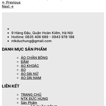
←
Previous
Next
→
9 Hàng Đậu, Quận Hoàn Kiếm, Hà Nội
Hotline: 0835 406 689 - 0943 978 188
ntkduchung@gmail.com
DANH MỤC SẢN PHẨM
ÁO CHẦN BÔNG
ĐẦM
ÁO KHOÁC
ÁO
ÁO DÀI NỮ
ÁO DÀI NAM
LIÊN KẾT
TRANG CHỦ
NTK ĐỨC HÙNG
Sản Phẩm