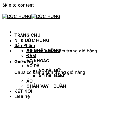
Skip to content
TRANG CHỦ
NTK ĐỨC HÙNG
Sản Phẩm
ÁO CHẦN BÔNG
Chưa có sản phẩm trong giỏ hàng.
ĐẦM
ÁO KHOÁC
Giỏ hàng
ÁO DÀI
ÁO DÀI NỮ
Chưa có sản phẩm trong giỏ hàng.
ÁO DÀI NAM
ÁO
CHÂN VÁY – QUẦN
KẾT NỐI
Liên hệ