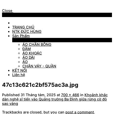
Close
Menu
TRANG CHỦ
NTK ĐỨC HÙNG
Sản Phẩm
Sản Phẩm
ÁO CHẦN BÔNG
ĐẦM
ÁO KHOÁC
ÁO DÀI
ÁO
CHÂN VÁY - QUẦN
KẾT NỐI
Liên hệ
47c13c621c2bf575ac3a.jpg
Published
31 Tháng tám, 2025
at
700 × 466
in
Khoảnh khắc
dàn nghệ sĩ tiến vào Quảng trường Ba Đình giữa rừng cờ đỏ
sao vàng
Trackbacks are closed, but you can
post a comment
.