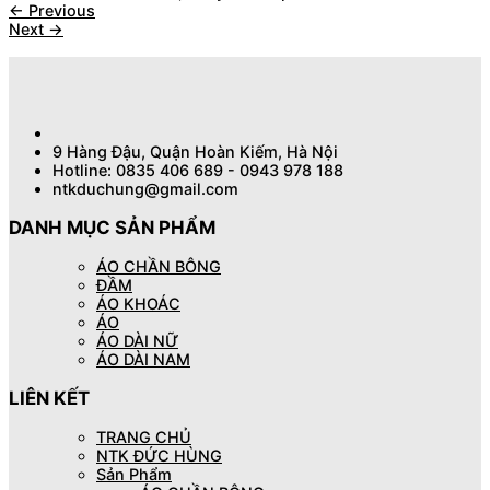
←
Previous
Next
→
9 Hàng Đậu, Quận Hoàn Kiếm, Hà Nội
Hotline: 0835 406 689 - 0943 978 188
ntkduchung@gmail.com
DANH MỤC SẢN PHẨM
ÁO CHẦN BÔNG
ĐẦM
ÁO KHOÁC
ÁO
ÁO DÀI NỮ
ÁO DÀI NAM
LIÊN KẾT
TRANG CHỦ
NTK ĐỨC HÙNG
Sản Phẩm