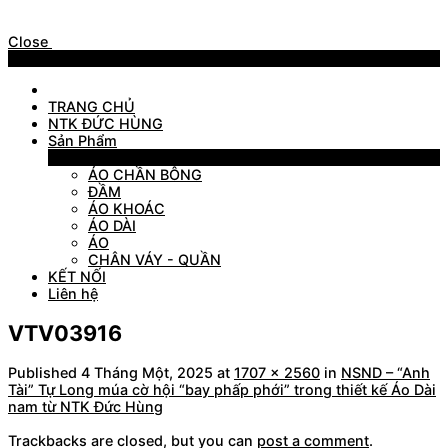
Close
Menu
TRANG CHỦ
NTK ĐỨC HÙNG
Sản Phẩm
Sản Phẩm
ÁO CHẦN BÔNG
ĐẦM
ÁO KHOÁC
ÁO DÀI
ÁO
CHÂN VÁY - QUẦN
KẾT NỐI
Liên hệ
VTV03916
Published
4 Tháng Một, 2025
at
1707 × 2560
in
NSND – “Anh
Tài” Tự Long múa cờ hội “bay phấp phới” trong thiết kế Áo Dài
nam từ NTK Đức Hùng
Trackbacks are closed, but you can
post a comment
.