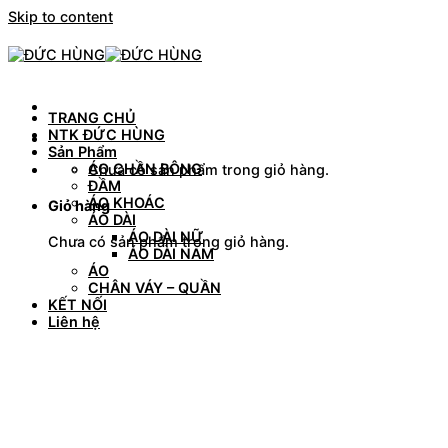
Skip to content
TRANG CHỦ
NTK ĐỨC HÙNG
Sản Phẩm
ÁO CHẦN BÔNG
Chưa có sản phẩm trong giỏ hàng.
ĐẦM
ÁO KHOÁC
Giỏ hàng
ÁO DÀI
ÁO DÀI NỮ
Chưa có sản phẩm trong giỏ hàng.
ÁO DÀI NAM
ÁO
CHÂN VÁY – QUẦN
KẾT NỐI
Liên hệ