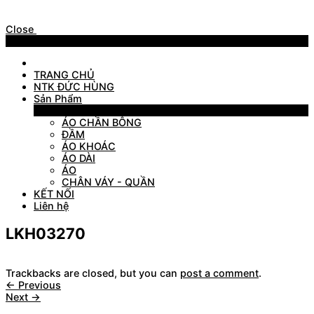
Close
Menu
TRANG CHỦ
NTK ĐỨC HÙNG
Sản Phẩm
Sản Phẩm
ÁO CHẦN BÔNG
ĐẦM
ÁO KHOÁC
ÁO DÀI
ÁO
CHÂN VÁY - QUẦN
KẾT NỐI
Liên hệ
LKH03270
Trackbacks are closed, but you can
post a comment
.
←
Previous
Next
→