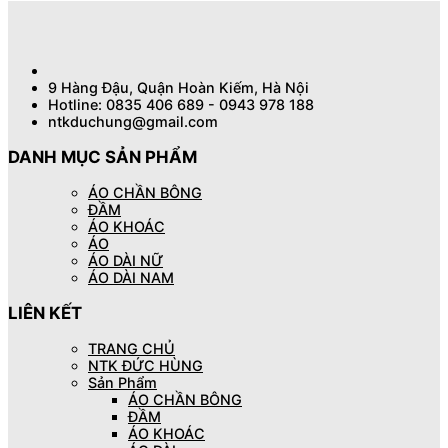
9 Hàng Đậu, Quận Hoàn Kiếm, Hà Nội
Hotline: 0835 406 689 - 0943 978 188
ntkduchung@gmail.com
DANH MỤC SẢN PHẨM
ÁO CHẦN BÔNG
ĐẦM
ÁO KHOÁC
ÁO
ÁO DÀI NỮ
ÁO DÀI NAM
LIÊN KẾT
TRANG CHỦ
NTK ĐỨC HÙNG
Sản Phẩm
ÁO CHẦN BÔNG
ĐẦM
ÁO KHOÁC