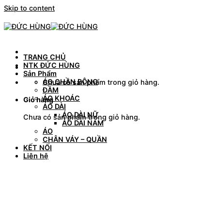
Skip to content
TRANG CHỦ
NTK ĐỨC HÙNG
Sản Phẩm
ÁO CHẦN BÔNG
Chưa có sản phẩm trong giỏ hàng.
ĐẦM
ÁO KHOÁC
Giỏ hàng
ÁO DÀI
ÁO DÀI NỮ
Chưa có sản phẩm trong giỏ hàng.
ÁO DÀI NAM
ÁO
CHÂN VÁY – QUẦN
KẾT NỐI
Liên hệ