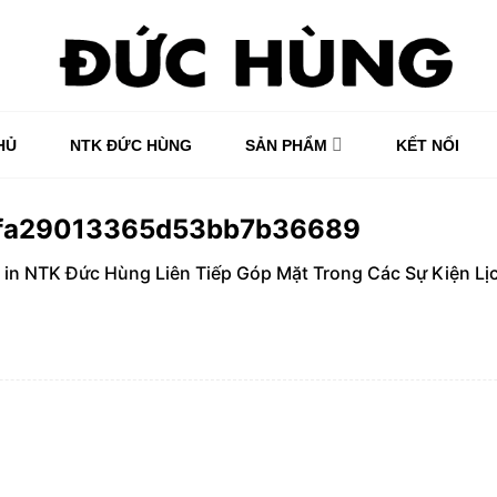
HỦ
NTK ĐỨC HÙNG
SẢN PHẨM
KẾT NỐI
7fa29013365d53bb7b36689
in
NTK Đức Hùng Liên Tiếp Góp Mặt Trong Các Sự Kiện Lị