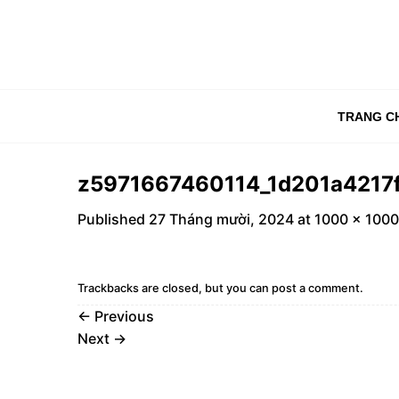
Skip
to
content
TRANG C
z5971667460114_1d201a421
Published
27 Tháng mười, 2024
at
1000 × 1000
Trackbacks are closed, but you can
post a comment
.
←
Previous
Next
→