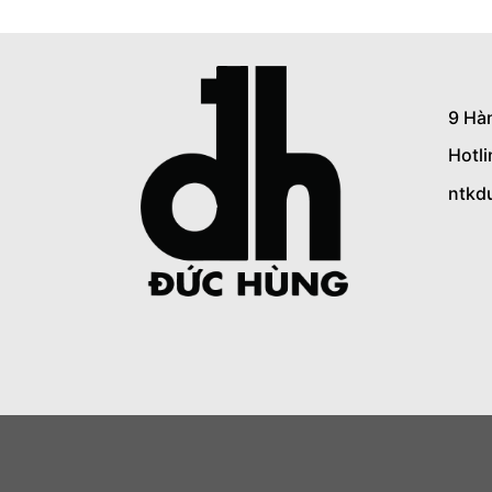
9 Hà
Hotl
ntkd