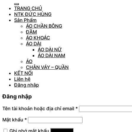
TRANG CHỦ
NTK ĐỨC HÙNG
Sản Phẩm
ÁO CHẦN BÔNG
ĐẦM
ÁO KHOÁC
ÁO DÀI
ÁO DÀI NỮ
ÁO DÀI NAM
ÁO
CHÂN VÁY – QUẦN
KẾT NỐI
Liên hệ
Đăng nhập
Đăng nhập
Tên tài khoản hoặc địa chỉ email
*
Mật khẩu
*
Ghi nhớ mật khẩu
Đăng nhập