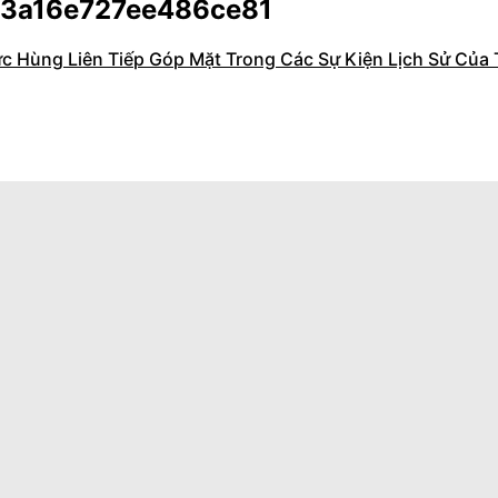
3a16e727ee486ce81
c Hùng Liên Tiếp Góp Mặt Trong Các Sự Kiện Lịch Sử Của