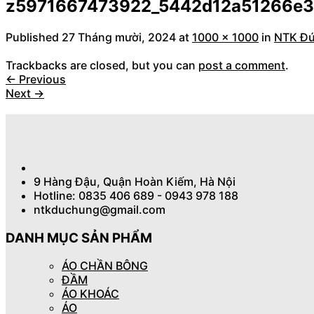
z5971667473922_5442d12a51266e3
Published
27 Tháng mười, 2024
at
1000 × 1000
in
NTK Đứ
Trackbacks are closed, but you can
post a comment
.
←
Previous
Next
→
9 Hàng Đậu, Quận Hoàn Kiếm, Hà Nội
Hotline: 0835 406 689 - 0943 978 188
ntkduchung@gmail.com
DANH MỤC SẢN PHẨM
ÁO CHẦN BÔNG
ĐẦM
ÁO KHOÁC
ÁO