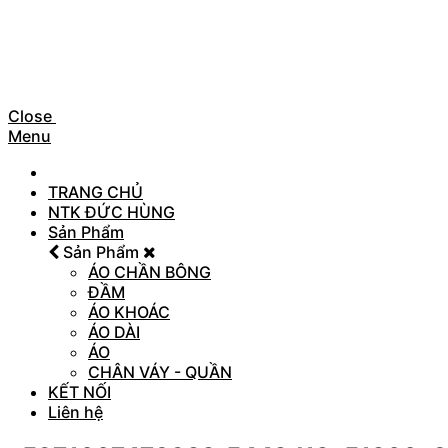
Close
Menu
TRANG CHỦ
NTK ĐỨC HÙNG
Sản Phẩm
Sản Phẩm
ÁO CHẦN BÔNG
ĐẦM
ÁO KHOÁC
ÁO DÀI
ÁO
CHÂN VÁY - QUẦN
KẾT NỐI
Liên hệ