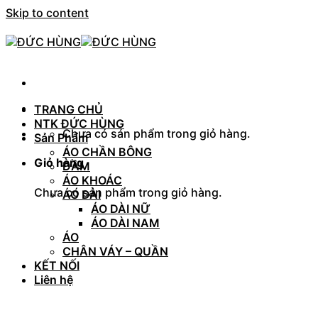
Skip to content
TRANG CHỦ
NTK ĐỨC HÙNG
Chưa có sản phẩm trong giỏ hàng.
Sản Phẩm
ÁO CHẦN BÔNG
Giỏ hàng
ĐẦM
ÁO KHOÁC
Chưa có sản phẩm trong giỏ hàng.
ÁO DÀI
ÁO DÀI NỮ
ÁO DÀI NAM
ÁO
CHÂN VÁY – QUẦN
KẾT NỐI
Liên hệ