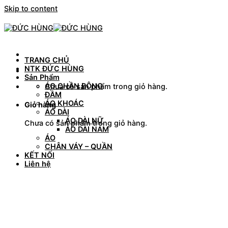
Skip to content
TRANG CHỦ
NTK ĐỨC HÙNG
Sản Phẩm
ÁO CHẦN BÔNG
Chưa có sản phẩm trong giỏ hàng.
ĐẦM
ÁO KHOÁC
Giỏ hàng
ÁO DÀI
ÁO DÀI NỮ
Chưa có sản phẩm trong giỏ hàng.
ÁO DÀI NAM
ÁO
CHÂN VÁY – QUẦN
KẾT NỐI
Liên hệ