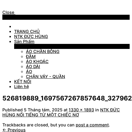
Close
Menu
TRANG CHỦ
NTK ĐỨC HÙNG
Sản Phẩm
Sản Phẩm
ÁO CHẦN BÔNG
ĐẦM
ÁO KHOÁC
ÁO DÀI
ÁO
CHÂN VÁY - QUẦN
KẾT NỐI
Liên hệ
526819889_1697567267857648_32796
Published
5 Tháng tám, 2025
at
1330 × 1893
in
NTK ĐỨC
HÙNG NỔI TIẾNG TỪ MỘT CHIẾC NƠ
Trackbacks are closed, but you can
post a comment
.
←
Previous