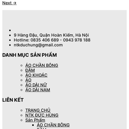
Next
→
9 Hàng Đậu, Quận Hoàn Kiếm, Hà Nội
Hotline: 0835 406 689 - 0943 978 188
ntkduchung@gmail.com
DANH MỤC SẢN PHẨM
ÁO CHẦN BÔNG
ĐẦM
ÁO KHOÁC
ÁO
ÁO DÀI NỮ
ÁO DÀI NAM
LIÊN KẾT
TRANG CHỦ
NTK ĐỨC HÙNG
Sản Phẩm
ÁO CHẦN BÔNG