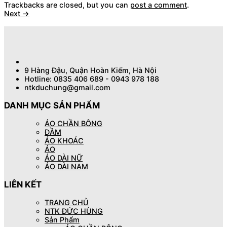
Trackbacks are closed, but you can
post a comment
.
Next
→
9 Hàng Đậu, Quận Hoàn Kiếm, Hà Nội
Hotline: 0835 406 689 - 0943 978 188
ntkduchung@gmail.com
DANH MỤC SẢN PHẨM
ÁO CHẦN BÔNG
ĐẦM
ÁO KHOÁC
ÁO
ÁO DÀI NỮ
ÁO DÀI NAM
LIÊN KẾT
TRANG CHỦ
NTK ĐỨC HÙNG
Sản Phẩm