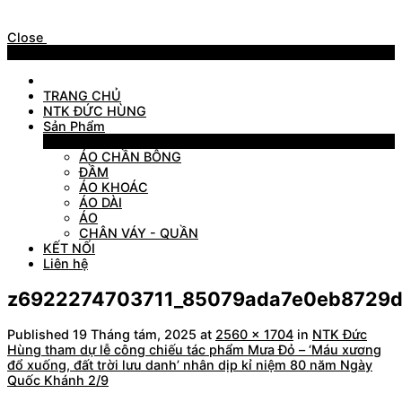
Close
Menu
TRANG CHỦ
NTK ĐỨC HÙNG
Sản Phẩm
Sản Phẩm
ÁO CHẦN BÔNG
ĐẦM
ÁO KHOÁC
ÁO DÀI
ÁO
CHÂN VÁY - QUẦN
KẾT NỐI
Liên hệ
z6922274703711_85079ada7e0eb8729
Published
19 Tháng tám, 2025
at
2560 × 1704
in
NTK Đức
Hùng tham dự lễ công chiếu tác phẩm Mưa Đỏ – ‘Máu xương
đổ xuống, đất trời lưu danh’ nhân dịp kỉ niệm 80 năm Ngày
Quốc Khánh 2/9