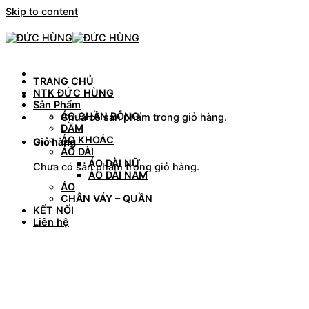
Skip to content
TRANG CHỦ
NTK ĐỨC HÙNG
Sản Phẩm
ÁO CHẦN BÔNG
Chưa có sản phẩm trong giỏ hàng.
ĐẦM
ÁO KHOÁC
Giỏ hàng
ÁO DÀI
ÁO DÀI NỮ
Chưa có sản phẩm trong giỏ hàng.
ÁO DÀI NAM
ÁO
CHÂN VÁY – QUẦN
KẾT NỐI
Liên hệ