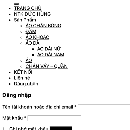
kiếm:
TRANG CHỦ
NTK ĐỨC HÙNG
Sản Phẩm
ÁO CHẦN BÔNG
ĐẦM
ÁO KHOÁC
ÁO DÀI
ÁO DÀI NỮ
ÁO DÀI NAM
ÁO
CHÂN VÁY – QUẦN
KẾT NỐI
Liên hệ
Đăng nhập
Đăng nhập
Tên tài khoản hoặc địa chỉ email
*
Mật khẩu
*
Ghi nhớ mật khẩu
Đăng nhập