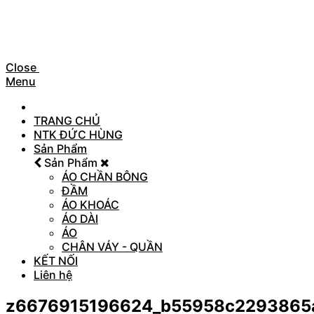
Close
Menu
TRANG CHỦ
NTK ĐỨC HÙNG
Sản Phẩm
Sản Phẩm
ÁO CHẦN BÔNG
ĐẦM
ÁO KHOÁC
ÁO DÀI
ÁO
CHÂN VÁY - QUẦN
KẾT NỐI
Liên hệ
z6676915196624_b55958c2293865