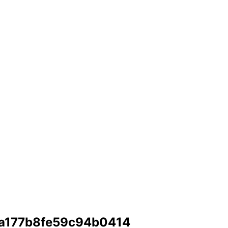
a177b8fe59c94b0414