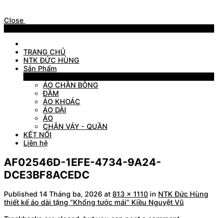
Close
Menu
TRANG CHỦ
NTK ĐỨC HÙNG
Sản Phẩm
Sản Phẩm
ÁO CHẦN BÔNG
ĐẦM
ÁO KHOÁC
ÁO DÀI
ÁO
CHÂN VÁY - QUẦN
KẾT NỐI
Liên hệ
AF02546D-1EFE-4734-9A24-
DCE3BF8ACEDC
Published
14 Tháng ba, 2026
at
813 × 1110
in
NTK Đức Hùng
thiết kế áo dài tặng “Khổng tước mái” Kiều Nguyệt Vũ