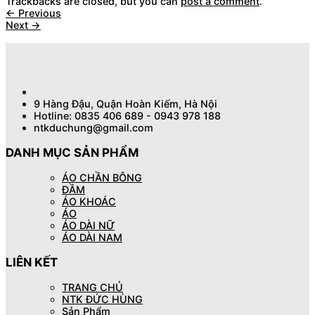
Trackbacks are closed, but you can
post a comment
.
←
Previous
Next
→
9 Hàng Đậu, Quận Hoàn Kiếm, Hà Nội
Hotline: 0835 406 689 - 0943 978 188
ntkduchung@gmail.com
DANH MỤC SẢN PHẨM
ÁO CHẦN BÔNG
ĐẦM
ÁO KHOÁC
ÁO
ÁO DÀI NỮ
ÁO DÀI NAM
LIÊN KẾT
TRANG CHỦ
NTK ĐỨC HÙNG
Sản Phẩm