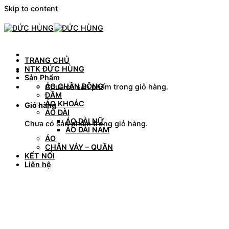
Skip to content
TRANG CHỦ
NTK ĐỨC HÙNG
Sản Phẩm
ÁO CHẦN BÔNG
Chưa có sản phẩm trong giỏ hàng.
ĐẦM
ÁO KHOÁC
Giỏ hàng
ÁO DÀI
ÁO DÀI NỮ
Chưa có sản phẩm trong giỏ hàng.
ÁO DÀI NAM
ÁO
CHÂN VÁY – QUẦN
KẾT NỐI
Liên hệ