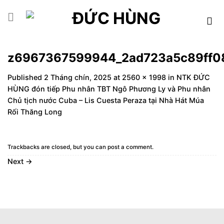
Skip
to
content
z6967367599944_2ad723a5c89ff08
Published
2 Tháng chín, 2025
at
2560 × 1998
in
NTK ĐỨC
HÙNG đón tiếp Phu nhân TBT Ngô Phương Ly và Phu nhân
Chủ tịch nước Cuba – Lis Cuesta Peraza tại Nhà Hát Múa
Rối Thăng Long
Trackbacks are closed, but you can
post a comment
.
Next
→