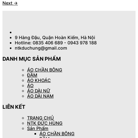
Next
→
9 Hàng Đậu, Quận Hoàn Kiếm, Hà Nội
Hotline: 0835 406 689 - 0943 978 188
ntkduchung@gmail.com
DANH MỤC SẢN PHẨM
ÁO CHẦN BÔNG
ĐẦM
ÁO KHOÁC
ÁO
ÁO DÀI NỮ
ÁO DÀI NAM
LIÊN KẾT
TRANG CHỦ
NTK ĐỨC HÙNG
Sản Phẩm
ÁO CHẦN BÔNG