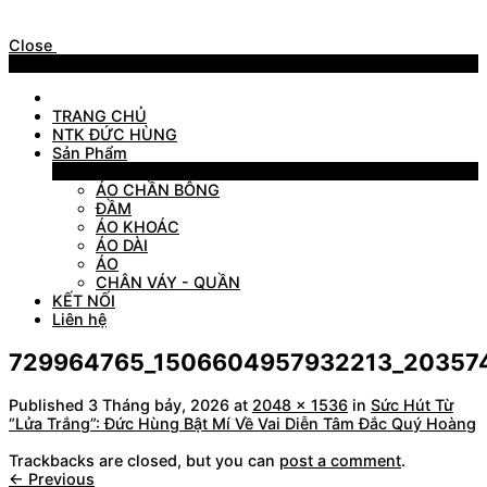
Close
Menu
TRANG CHỦ
NTK ĐỨC HÙNG
Sản Phẩm
Sản Phẩm
ÁO CHẦN BÔNG
ĐẦM
ÁO KHOÁC
ÁO DÀI
ÁO
CHÂN VÁY - QUẦN
KẾT NỐI
Liên hệ
729964765_1506604957932213_20357
Published
3 Tháng bảy, 2026
at
2048 × 1536
in
Sức Hút Từ
“Lửa Trắng”: Đức Hùng Bật Mí Về Vai Diễn Tâm Đắc Quý Hoàng
Trackbacks are closed, but you can
post a comment
.
←
Previous