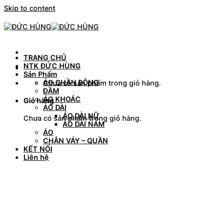
Skip to content
TRANG CHỦ
NTK ĐỨC HÙNG
Sản Phẩm
ÁO CHẦN BÔNG
Chưa có sản phẩm trong giỏ hàng.
ĐẦM
ÁO KHOÁC
Giỏ hàng
ÁO DÀI
ÁO DÀI NỮ
Chưa có sản phẩm trong giỏ hàng.
ÁO DÀI NAM
ÁO
CHÂN VÁY – QUẦN
KẾT NỐI
Liên hệ