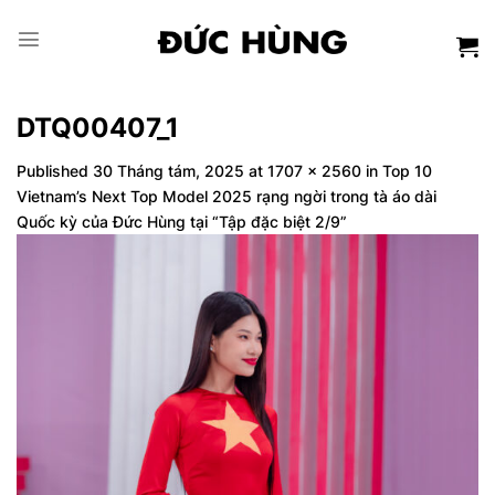
Skip
to
content
DTQ00407_1
Published
30 Tháng tám, 2025
at
1707 × 2560
in
Top 10
Vietnam’s Next Top Model 2025 rạng ngời trong tà áo dài
Quốc kỳ của Đức Hùng tại “Tập đặc biệt 2/9”