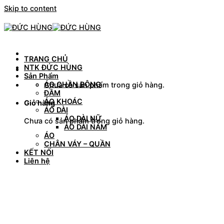
Skip to content
TRANG CHỦ
NTK ĐỨC HÙNG
Sản Phẩm
ÁO CHẦN BÔNG
Chưa có sản phẩm trong giỏ hàng.
ĐẦM
ÁO KHOÁC
Giỏ hàng
ÁO DÀI
ÁO DÀI NỮ
Chưa có sản phẩm trong giỏ hàng.
ÁO DÀI NAM
ÁO
CHÂN VÁY – QUẦN
KẾT NỐI
Liên hệ