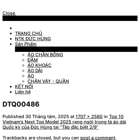
Close
Menu
TRANG CHỦ
NTK ĐỨC HÙNG
Sản Phẩm
Sản Phẩm
ÁO CHẦN BÔNG
ĐẦM
ÁO KHOÁC
ÁO DÀI
ÁO
CHÂN VÁY - QUẦN
KẾT NỐI
Liên hệ
DTQ00486
Published
30 Tháng tám, 2025
at
1707 × 2560
in
Top 10
Vietnam’s Next Top Model 2025 rạng ngời trong tà áo dài
Quốc kỳ của Đức Hùng tại “Tập đặc biệt 2/9”
Trackbacks are closed, but you can
post a comment
.