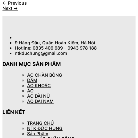
←
Previous
Next
→
9 Hàng Đậu, Quận Hoàn Kiếm, Hà Nội
Hotline: 0835 406 689 - 0943 978 188
ntkduchung@gmail.com
DANH MỤC SẢN PHẨM
ÁO CHẦN BÔNG
ĐẦM
ÁO KHOÁC
ÁO
ÁO DÀI NỮ
ÁO DÀI NAM
LIÊN KẾT
TRANG CHỦ
NTK ĐỨC HÙNG
Sản Phẩm