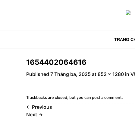
Skip
to
content
TRANG C
1654402064616
Published
7 Tháng ba, 2025
at
852 × 1280
in
V
Trackbacks are closed, but you can
post a comment
.
←
Previous
Next
→