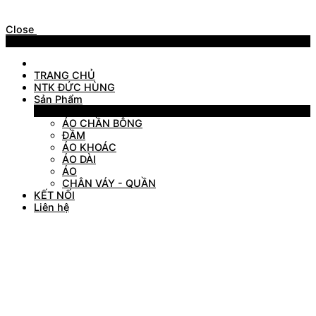
Close
Menu
TRANG CHỦ
NTK ĐỨC HÙNG
Sản Phẩm
Sản Phẩm
ÁO CHẦN BÔNG
ĐẦM
ÁO KHOÁC
ÁO DÀI
ÁO
CHÂN VÁY - QUẦN
KẾT NỐI
Liên hệ