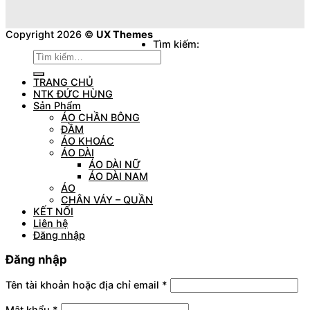
Copyright 2026 ©
UX Themes
Tìm kiếm:
TRANG CHỦ
NTK ĐỨC HÙNG
Sản Phẩm
ÁO CHẦN BÔNG
ĐẦM
ÁO KHOÁC
ÁO DÀI
ÁO DÀI NỮ
ÁO DÀI NAM
ÁO
CHÂN VÁY – QUẦN
KẾT NỐI
Liên hệ
Đăng nhập
Đăng nhập
Tên tài khoản hoặc địa chỉ email
*
Mật khẩu
*