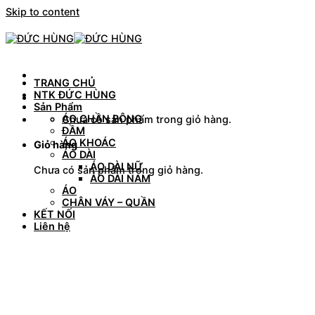
Skip to content
TRANG CHỦ
NTK ĐỨC HÙNG
Sản Phẩm
ÁO CHẦN BÔNG
Chưa có sản phẩm trong giỏ hàng.
ĐẦM
ÁO KHOÁC
Giỏ hàng
ÁO DÀI
ÁO DÀI NỮ
Chưa có sản phẩm trong giỏ hàng.
ÁO DÀI NAM
ÁO
CHÂN VÁY – QUẦN
KẾT NỐI
Liên hệ