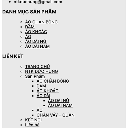
ntkduchung@gmail.com
DANH MỤC SẢN PHẨM
ÁO CHẦN BÔNG
ĐẦM
ÁO KHOÁC
ÁO
ÁO DÀI NỮ
ÁO DÀI NAM
LIÊN KẾT
TRANG CHỦ
NTK ĐỨC HÙNG
Sản Phẩm
ÁO CHẦN BÔNG
ĐẦM
ÁO KHOÁC
ÁO DÀI
ÁO DÀI NỮ
ÁO DÀI NAM
ÁO
CHÂN VÁY – QUẦN
KẾT NỐI
Liên hệ