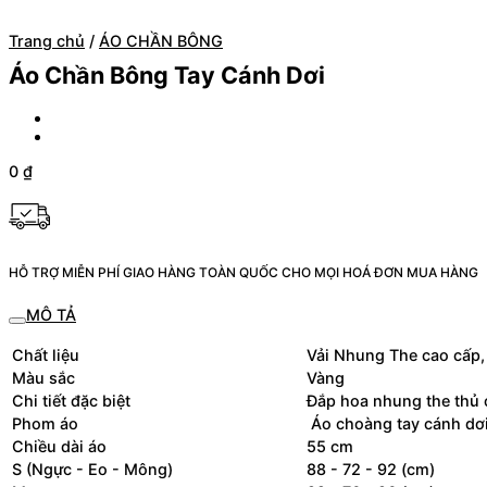
Trang chủ
/
ÁO CHẦN BÔNG
Áo Chần Bông Tay Cánh Dơi
0
₫
HỖ TRỢ MIỄN PHÍ GIAO HÀNG TOÀN QUỐC CHO MỌI HOÁ ĐƠN MUA HÀNG
MÔ TẢ
Chất liệu
Vải Nhung The cao cấp, 
Màu sắc
Vàng
Chi tiết đặc biệt
Đắp hoa nhung the thủ 
Phom áo
Áo choàng tay cánh dơ
Chiều dài áo
55 cm
S (Ngực - Eo - Mông)
88 - 72 - 92 (cm)