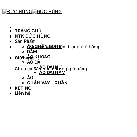
Skip
to
content
TRANG CHỦ
NTK ĐỨC HÙNG
Sản Phẩm
ÁO CHẦN BÔNG
Chưa có sản phẩm trong giỏ hàng.
ĐẦM
ÁO KHOÁC
Giỏ hàng
ÁO DÀI
ÁO DÀI NỮ
Chưa có sản phẩm trong giỏ hàng.
ÁO DÀI NAM
ÁO
CHÂN VÁY – QUẦN
KẾT NỐI
Liên hệ