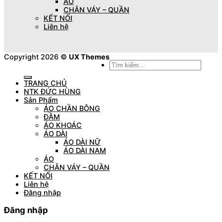
ÁO
CHÂN VÁY – QUẦN
KẾT NỐI
Liên hệ
Copyright 2026 ©
UX Themes
Tìm
kiếm:
TRANG CHỦ
NTK ĐỨC HÙNG
Sản Phẩm
ÁO CHẦN BÔNG
ĐẦM
ÁO KHOÁC
ÁO DÀI
ÁO DÀI NỮ
ÁO DÀI NAM
ÁO
CHÂN VÁY – QUẦN
KẾT NỐI
Liên hệ
Đăng nhập
Đăng nhập