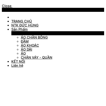
Close
Menu
TRANG CHỦ
NTK ĐỨC HÙNG
Sản Phẩm
Sản Phẩm
ÁO CHẦN BÔNG
ĐẦM
ÁO KHOÁC
ÁO DÀI
ÁO
CHÂN VÁY - QUẦN
KẾT NỐI
Liên hệ