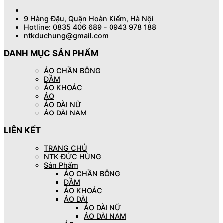
9 Hàng Đậu, Quận Hoàn Kiếm, Hà Nội
Hotline: 0835 406 689 - 0943 978 188
ntkduchung@gmail.com
DANH MỤC SẢN PHẨM
ÁO CHẦN BÔNG
ĐẦM
ÁO KHOÁC
ÁO
ÁO DÀI NỮ
ÁO DÀI NAM
LIÊN KẾT
TRANG CHỦ
NTK ĐỨC HÙNG
Sản Phẩm
ÁO CHẦN BÔNG
ĐẦM
ÁO KHOÁC
ÁO DÀI
ÁO DÀI NỮ
ÁO DÀI NAM