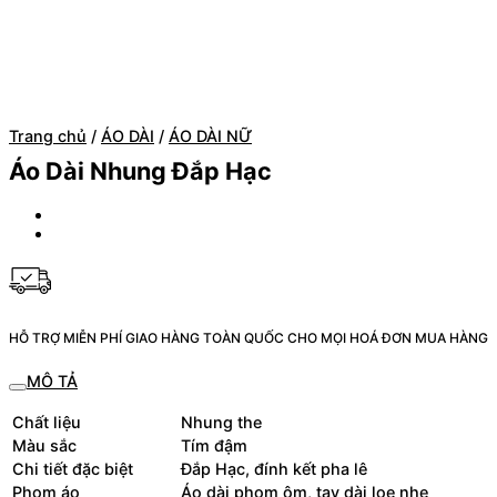
Trang chủ
/
ÁO DÀI
/
ÁO DÀI NỮ
Áo Dài Nhung Đắp Hạc
HỖ TRỢ MIỄN PHÍ GIAO HÀNG TOÀN QUỐC CHO MỌI HOÁ ĐƠN MUA HÀNG
MÔ TẢ
Chất liệu
Nhung the
Màu sắc
Tím đậm
Chi tiết đặc biệt
Đắp Hạc, đính kết pha lê
Phom áo
Áo dài phom ôm, tay dài loe nhẹ