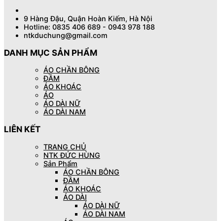
9 Hàng Đậu, Quận Hoàn Kiếm, Hà Nội
Hotline: 0835 406 689 - 0943 978 188
ntkduchung@gmail.com
DANH MỤC SẢN PHẨM
ÁO CHẦN BÔNG
ĐẦM
ÁO KHOÁC
ÁO
ÁO DÀI NỮ
ÁO DÀI NAM
LIÊN KẾT
TRANG CHỦ
NTK ĐỨC HÙNG
Sản Phẩm
ÁO CHẦN BÔNG
ĐẦM
ÁO KHOÁC
ÁO DÀI
ÁO DÀI NỮ
ÁO DÀI NAM