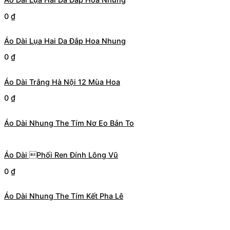
0
₫
Áo Dài Lụa Hai Da Đắp Hoa Nhung
0
₫
Áo Dài Trắng Hà Nội 12 Mùa Hoa
0
₫
Áo Dài Nhung The Tím Nơ Eo Bản To
Áo Dài Phối Ren Đính Lông Vũ
0
₫
Áo Dài Nhung The Tím Kết Pha Lê