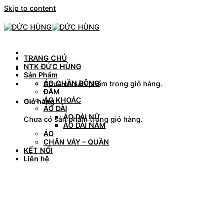
Skip to content
TRANG CHỦ
NTK ĐỨC HÙNG
Sản Phẩm
ÁO CHẦN BÔNG
Chưa có sản phẩm trong giỏ hàng.
ĐẦM
ÁO KHOÁC
Giỏ hàng
ÁO DÀI
ÁO DÀI NỮ
Chưa có sản phẩm trong giỏ hàng.
ÁO DÀI NAM
ÁO
CHÂN VÁY – QUẦN
KẾT NỐI
Liên hệ