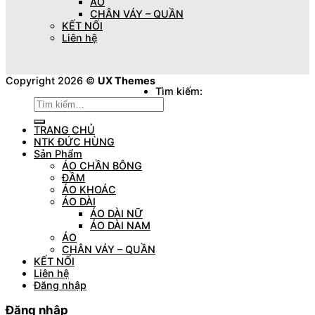
ÁO
CHÂN VÁY – QUẦN
KẾT NỐI
Liên hệ
Copyright 2026 ©
UX Themes
Tìm kiếm:
TRANG CHỦ
NTK ĐỨC HÙNG
Sản Phẩm
ÁO CHẦN BÔNG
ĐẦM
ÁO KHOÁC
ÁO DÀI
ÁO DÀI NỮ
ÁO DÀI NAM
ÁO
CHÂN VÁY – QUẦN
KẾT NỐI
Liên hệ
Đăng nhập
Đăng nhập