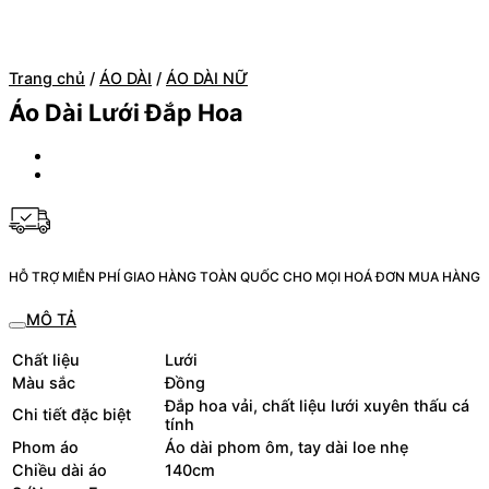
Trang chủ
/
ÁO DÀI
/
ÁO DÀI NỮ
Áo Dài Lưới Đắp Hoa
HỖ TRỢ MIỄN PHÍ GIAO HÀNG TOÀN QUỐC CHO MỌI HOÁ ĐƠN MUA HÀNG
MÔ TẢ
Chất liệu
Lưới
Màu sắc
Đồng
Đắp hoa vải, chất liệu lưới xuyên thấu cá
Chi tiết đặc biệt
tính
Phom áo
Áo dài phom ôm, tay dài loe nhẹ
Chiều dài áo
140cm