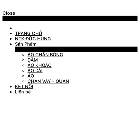
Close
Menu
TRANG CHỦ
NTK ĐỨC HÙNG
Sản Phẩm
Sản Phẩm
ÁO CHẦN BÔNG
ĐẦM
ÁO KHOÁC
ÁO DÀI
ÁO
CHÂN VÁY - QUẦN
KẾT NỐI
Liên hệ