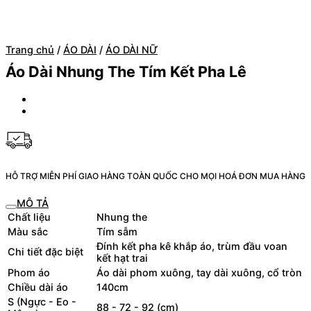
Trang chủ
/
ÁO DÀI
/
ÁO DÀI NỮ
Áo Dài Nhung The Tím Kết Pha Lê
HỖ TRỢ MIỄN PHÍ GIAO HÀNG TOÀN QUỐC CHO MỌI HOÁ ĐƠN MUA HÀNG
MÔ TẢ
Chất liệu
Nhung the
Màu sắc
Tím sẫm
Đính kết pha kê khắp áo, trùm đầu voan
Chi tiết đặc biệt
kết hạt trai
Phom áo
Áo dài phom xuông, tay dài xuông, cổ tròn
Chiều dài áo
140cm
S (Ngực - Eo -
88 - 72 - 92 (cm)