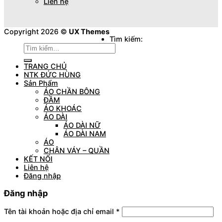
Liên hệ
Copyright 2026 ©
UX Themes
Tìm kiếm:
TRANG CHỦ
NTK ĐỨC HÙNG
Sản Phẩm
ÁO CHẦN BÔNG
ĐẦM
ÁO KHOÁC
ÁO DÀI
ÁO DÀI NỮ
ÁO DÀI NAM
ÁO
CHÂN VÁY – QUẦN
KẾT NỐI
Liên hệ
Đăng nhập
Đăng nhập
Tên tài khoản hoặc địa chỉ email
*