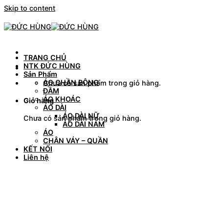
Skip to content
TRANG CHỦ
NTK ĐỨC HÙNG
Sản Phẩm
ÁO CHẦN BÔNG
Chưa có sản phẩm trong giỏ hàng.
ĐẦM
ÁO KHOÁC
Giỏ hàng
ÁO DÀI
ÁO DÀI NỮ
Chưa có sản phẩm trong giỏ hàng.
ÁO DÀI NAM
ÁO
CHÂN VÁY – QUẦN
KẾT NỐI
Liên hệ