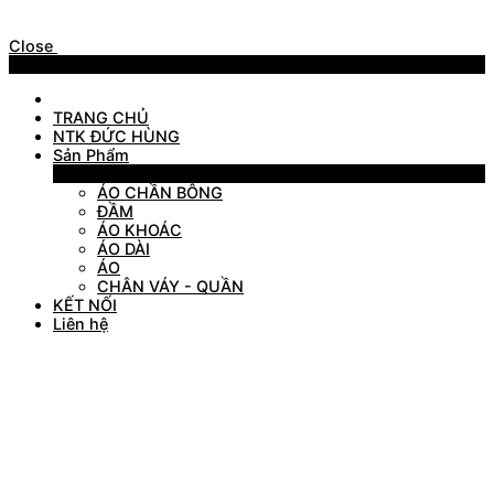
Close
Menu
TRANG CHỦ
NTK ĐỨC HÙNG
Sản Phẩm
Sản Phẩm
ÁO CHẦN BÔNG
ĐẦM
ÁO KHOÁC
ÁO DÀI
ÁO
CHÂN VÁY - QUẦN
KẾT NỐI
Liên hệ