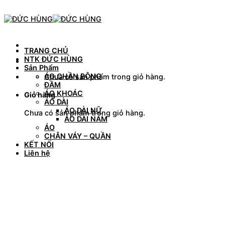
Skip
to
content
TRANG CHỦ
NTK ĐỨC HÙNG
Sản Phẩm
ÁO CHẦN BÔNG
Chưa có sản phẩm trong giỏ hàng.
ĐẦM
ÁO KHOÁC
Giỏ hàng
ÁO DÀI
ÁO DÀI NỮ
Chưa có sản phẩm trong giỏ hàng.
ÁO DÀI NAM
ÁO
CHÂN VÁY – QUẦN
KẾT NỐI
Liên hệ