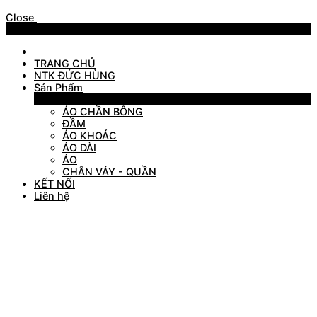
Close
Menu
TRANG CHỦ
NTK ĐỨC HÙNG
Sản Phẩm
Sản Phẩm
ÁO CHẦN BÔNG
ĐẦM
ÁO KHOÁC
ÁO DÀI
ÁO
CHÂN VÁY - QUẦN
KẾT NỐI
Liên hệ