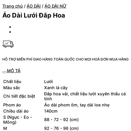
Trang chủ
/
ÁO DÀI
/
ÁO DÀI NỮ
Áo Dài Lưới Đắp Hoa
HỖ TRỢ MIỄN PHÍ GIAO HÀNG TOÀN QUỐC CHO MỌI HOÁ ĐƠN MUA HÀNG
MÔ TẢ
Chất liệu
Lưới
Màu sắc
Xanh lá cây
Đắp hoa vải, chất liệu lưới xuyên thấu cá
Chi tiết đặc biệt
tính
Phom áo
Áo dài phom ôm, tay dài loe nhẹ
Chiều dài áo
140cm
S (Ngực - Eo -
88 - 72 - 92 (cm)
Mông)
M
92 - 76 - 96 (cm)