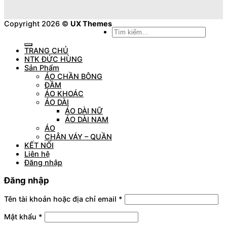
Copyright 2026 ©
UX Themes
Tìm
kiếm:
TRANG CHỦ
NTK ĐỨC HÙNG
Sản Phẩm
ÁO CHẦN BÔNG
ĐẦM
ÁO KHOÁC
ÁO DÀI
ÁO DÀI NỮ
ÁO DÀI NAM
ÁO
CHÂN VÁY – QUẦN
KẾT NỐI
Liên hệ
Đăng nhập
Đăng nhập
Tên tài khoản hoặc địa chỉ email
*
Mật khẩu
*