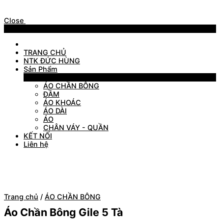
Close
Menu
TRANG CHỦ
NTK ĐỨC HÙNG
Sản Phẩm
Sản Phẩm
ÁO CHẦN BÔNG
ĐẦM
ÁO KHOÁC
ÁO DÀI
ÁO
CHÂN VÁY - QUẦN
KẾT NỐI
Liên hệ
Trang chủ
/
ÁO CHẦN BÔNG
Áo Chần Bông Gile 5 Tà