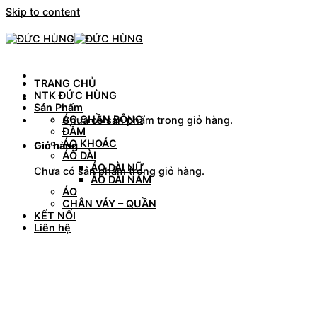
Skip to content
TRANG CHỦ
NTK ĐỨC HÙNG
Sản Phẩm
ÁO CHẦN BÔNG
Chưa có sản phẩm trong giỏ hàng.
ĐẦM
ÁO KHOÁC
Giỏ hàng
ÁO DÀI
ÁO DÀI NỮ
Chưa có sản phẩm trong giỏ hàng.
ÁO DÀI NAM
ÁO
CHÂN VÁY – QUẦN
KẾT NỐI
Liên hệ