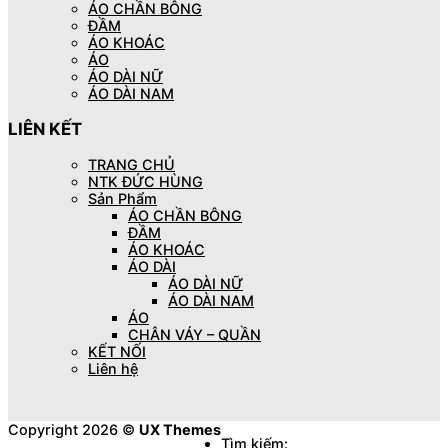
ÁO CHẦN BÔNG
ĐẦM
ÁO KHOÁC
ÁO
ÁO DÀI NỮ
ÁO DÀI NAM
LIÊN KẾT
TRANG CHỦ
NTK ĐỨC HÙNG
Sản Phẩm
ÁO CHẦN BÔNG
ĐẦM
ÁO KHOÁC
ÁO DÀI
ÁO DÀI NỮ
ÁO DÀI NAM
ÁO
CHÂN VÁY – QUẦN
KẾT NỐI
Liên hệ
Copyright 2026 ©
UX Themes
Tìm kiếm: