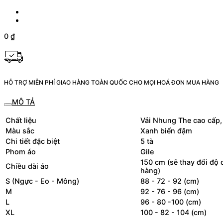
0
₫
HỖ TRỢ MIỄN PHÍ GIAO HÀNG TOÀN QUỐC CHO MỌI HOÁ ĐƠN MUA HÀNG
MÔ TẢ
Chất liệu
Vải Nhung The cao cấp, 
Màu sắc
Xanh biển đậm
Chi tiết đặc biệt
5 tà
Phom áo
Gile
150 cm (sẽ thay đổi độ 
Chiều dài áo
hàng)
S (Ngực - Eo - Mông)
88 - 72 - 92 (cm)
M
92 - 76 - 96 (cm)
L
96 - 80 -100 (cm)
XL
100 - 82 - 104 (cm)