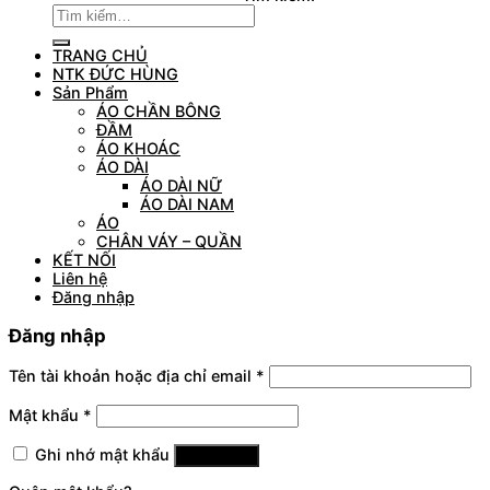
TRANG CHỦ
NTK ĐỨC HÙNG
Sản Phẩm
ÁO CHẦN BÔNG
ĐẦM
ÁO KHOÁC
ÁO DÀI
ÁO DÀI NỮ
ÁO DÀI NAM
ÁO
CHÂN VÁY – QUẦN
KẾT NỐI
Liên hệ
Đăng nhập
Đăng nhập
Tên tài khoản hoặc địa chỉ email
*
Mật khẩu
*
Ghi nhớ mật khẩu
Đăng nhập