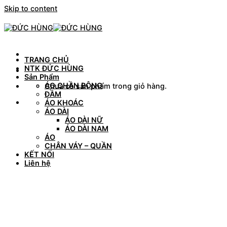
Skip to content
TRANG CHỦ
NTK ĐỨC HÙNG
Sản Phẩm
ÁO CHẦN BÔNG
Chưa có sản phẩm trong giỏ hàng.
ĐẦM
ÁO KHOÁC
ÁO DÀI
ÁO DÀI NỮ
ÁO DÀI NAM
ÁO
CHÂN VÁY – QUẦN
KẾT NỐI
Liên hệ