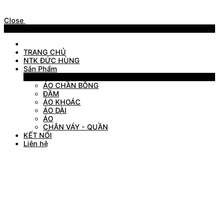
Close
Menu
TRANG CHỦ
NTK ĐỨC HÙNG
Sản Phẩm
Sản Phẩm
ÁO CHẦN BÔNG
ĐẦM
ÁO KHOÁC
ÁO DÀI
ÁO
CHÂN VÁY - QUẦN
KẾT NỐI
Liên hệ