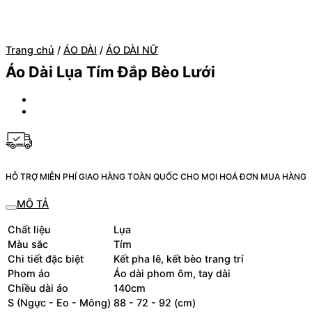
Trang chủ
/
ÁO DÀI
/
ÁO DÀI NỮ
Áo Dài Lụa Tím Đắp Bèo Lưới
HỖ TRỢ MIỄN PHÍ GIAO HÀNG TOÀN QUỐC CHO MỌI HOÁ ĐƠN MUA HÀNG
MÔ TẢ
Chất liệu
Lụa
Màu sắc
Tím
Chi tiết đặc biệt
Kết pha lê, kết bèo trang trí
Phom áo
Áo dài phom ôm, tay dài
Chiều dài áo
140cm
S (Ngực - Eo - Mông)
88 - 72 - 92 (cm)