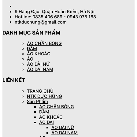
9 Hàng Đậu, Quận Hoàn Kiếm, Hà Nội
Hotline: 0835 406 689 - 0943 978 188
ntkduchung@gmail.com
DANH MỤC SẢN PHẨM
ÁO CHẦN BÔNG
ĐẦM
ÁO KHOÁC
ÁO
ÁO DÀI NỮ
ÁO DÀI NAM
LIÊN KẾT
TRANG CHỦ
NTK ĐỨC HÙNG
Sản Phẩm
ÁO CHẦN BÔNG
ĐẦM
ÁO KHOÁC
ÁO DÀI
ÁO DÀI NỮ
ÁO DÀI NAM