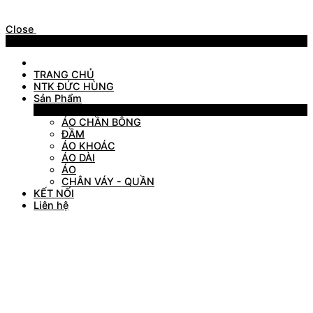
Close
Menu
TRANG CHỦ
NTK ĐỨC HÙNG
Sản Phẩm
Sản Phẩm
ÁO CHẦN BÔNG
ĐẦM
ÁO KHOÁC
ÁO DÀI
ÁO
CHÂN VÁY - QUẦN
KẾT NỐI
Liên hệ