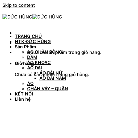
Skip to content
TRANG CHỦ
NTK ĐỨC HÙNG
Sản Phẩm
ÁO CHẦN BÔNG
Chưa có sản phẩm trong giỏ hàng.
ĐẦM
ÁO KHOÁC
Giỏ hàng
ÁO DÀI
ÁO DÀI NỮ
Chưa có sản phẩm trong giỏ hàng.
ÁO DÀI NAM
ÁO
CHÂN VÁY – QUẦN
KẾT NỐI
Liên hệ