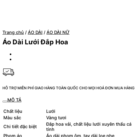
Trang chủ
/
ÁO DÀI
/
ÁO DÀI NỮ
Áo Dài Lưới Đắp Hoa
HỖ TRỢ MIỄN PHÍ GIAO HÀNG TOÀN QUỐC CHO MỌI HOÁ ĐƠN MUA HÀNG
MÔ TẢ
Chất liệu
Lưới
Màu sắc
Vàng tươi
Đắp hoa vải, chất liệu lưới xuyên thấu cá
Chi tiết đặc biệt
tính
Phom áo
Áo dài phom ôm, tay dài loe nhẹ