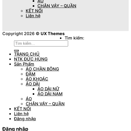
ÁO
CHÂN VÁY – QUẦN
KẾT NỐI
Liên hệ
Copyright 2026 ©
UX Themes
Tìm kiếm:
TRANG CHỦ
NTK ĐỨC HÙNG
Sản Phẩm
ÁO CHẦN BÔNG
ĐẦM
ÁO KHOÁC
ÁO DÀI
ÁO DÀI NỮ
ÁO DÀI NAM
ÁO
CHÂN VÁY – QUẦN
KẾT NỐI
Liên hệ
Đăng nhập
Đăng nhập