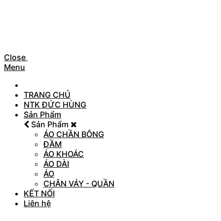
Close
Menu
TRANG CHỦ
NTK ĐỨC HÙNG
Sản Phẩm
Sản Phẩm
ÁO CHẦN BÔNG
ĐẦM
ÁO KHOÁC
ÁO DÀI
ÁO
CHÂN VÁY - QUẦN
KẾT NỐI
Liên hệ