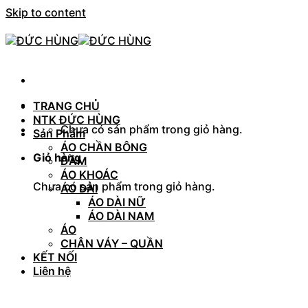
Skip to content
TRANG CHỦ
NTK ĐỨC HÙNG
Chưa có sản phẩm trong giỏ hàng.
Sản Phẩm
ÁO CHẦN BÔNG
Giỏ hàng
ĐẦM
ÁO KHOÁC
Chưa có sản phẩm trong giỏ hàng.
ÁO DÀI
ÁO DÀI NỮ
ÁO DÀI NAM
ÁO
CHÂN VÁY – QUẦN
KẾT NỐI
Liên hệ