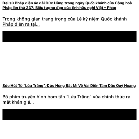
Đại sứ Pháp diện áo dài Đức Hùng trong ngày Quốc khánh của Cộng hoà
Pháp lần thứ 237: Biểu tượng đẹp của tình hữu nghị Việt – Pháp
Trong không gian trang trọng của Lễ kỷ niệm Quốc khánh
Pháp diễn ra tại...
17
Th7
Sức Hút Từ “Lửa Trắng”: Đức Hùng Bật Mí Về Vai Diễn Tâm Đắc Quý Hoàng
Bộ phim truyền hình bom tấn “Lửa Trắng” vừa chính thức ra
mắt khán giả...
03
Th7