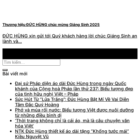
Thương hiệu ĐỨC HÙNG chúc mừng Giáng Sinh 2025
ĐỨC HÙNG xin gửi tới Quý khách hàng lời chúc Giáng Sinh an
lành và...
24
Th12
Bài viết mới
Đại sứ Pháp diện áo dài Đức Hùng trong ngày Quốc
khánh của Cộng hoà Pháp lần thứ 237: Biểu tượng đẹp
của tình hữu nghị Việt – Pháp
Sức Hút Từ “Lửa Trắng”: Đức Hùng Bật Mí Về Vai Diễn
Tâm Đắc Quý Hoàng
Phở và múa rối nước: Biểu tượng Việt được nuôi dưỡng
từ những điều bình dị
‘Thời trang không chỉ là cái áo, mà là câu chuyện văn
hóa Việt’
NTK Đức Hùng thiết kế áo dài tặng “Khổng tước mái”
Kiều Nguyệt Vũ