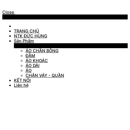
Close
Menu
TRANG CHỦ
NTK ĐỨC HÙNG
Sản Phẩm
Sản Phẩm
ÁO CHẦN BÔNG
ĐẦM
ÁO KHOÁC
ÁO DÀI
ÁO
CHÂN VÁY - QUẦN
KẾT NỐI
Liên hệ