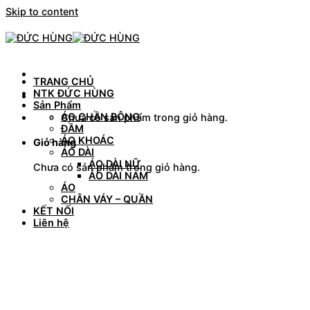
Skip to content
TRANG CHỦ
NTK ĐỨC HÙNG
Sản Phẩm
ÁO CHẦN BÔNG
Chưa có sản phẩm trong giỏ hàng.
ĐẦM
ÁO KHOÁC
Giỏ hàng
ÁO DÀI
ÁO DÀI NỮ
Chưa có sản phẩm trong giỏ hàng.
ÁO DÀI NAM
ÁO
CHÂN VÁY – QUẦN
KẾT NỐI
Liên hệ