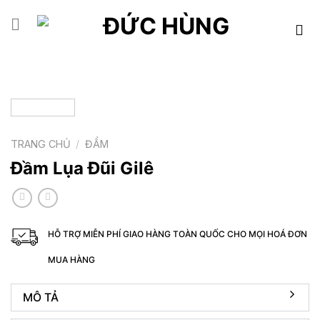
Skip
to
content
TRANG CHỦ
/
ĐẦM
Đầm Lụa Đũi Gilê
HỖ TRỢ MIỄN PHÍ GIAO HÀNG TOÀN QUỐC CHO MỌI HOÁ ĐƠN
MUA HÀNG
MÔ TẢ