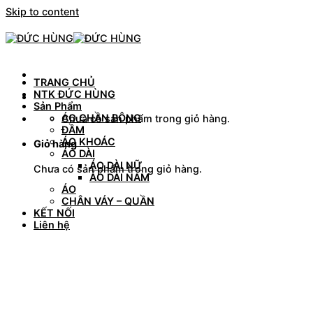
Skip to content
TRANG CHỦ
NTK ĐỨC HÙNG
Sản Phẩm
ÁO CHẦN BÔNG
Chưa có sản phẩm trong giỏ hàng.
ĐẦM
ÁO KHOÁC
Giỏ hàng
ÁO DÀI
ÁO DÀI NỮ
Chưa có sản phẩm trong giỏ hàng.
ÁO DÀI NAM
ÁO
CHÂN VÁY – QUẦN
KẾT NỐI
Liên hệ