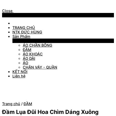
Close
Menu
TRANG CHỦ
NTK ĐỨC HÙNG
Sản Phẩm
Sản Phẩm
ÁO CHẦN BÔNG
ĐẦM
ÁO KHOÁC
ÁO DÀI
ÁO
CHÂN VÁY - QUẦN
KẾT NỐI
Liên hệ
Trang chủ
/
ĐẦM
Đầm Lụa Đũi Hoa Chìm Dáng Xuông