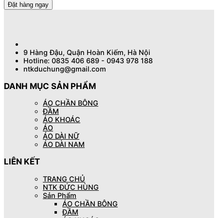
Đặt hàng ngay
9 Hàng Đậu, Quận Hoàn Kiếm, Hà Nội
Hotline: 0835 406 689 - 0943 978 188
ntkduchung@gmail.com
DANH MỤC SẢN PHẨM
ÁO CHẦN BÔNG
ĐẦM
ÁO KHOÁC
ÁO
ÁO DÀI NỮ
ÁO DÀI NAM
LIÊN KẾT
TRANG CHỦ
NTK ĐỨC HÙNG
Sản Phẩm
ÁO CHẦN BÔNG
ĐẦM