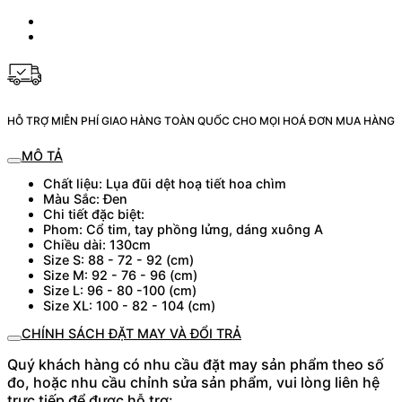
HỖ TRỢ MIỄN PHÍ GIAO HÀNG TOÀN QUỐC CHO MỌI HOÁ ĐƠN MUA HÀNG
MÔ TẢ
Chất liệu: Lụa đũi dệt hoạ tiết hoa chìm
Màu Sắc: Đen
Chi tiết đặc biệt:
Phom: Cổ tim, tay phồng lửng, dáng xuông A
Chiều dài: 130cm
Size S: 88 - 72 - 92 (cm)
Size M: 92 - 76 - 96 (cm)
Size L: 96 - 80 -100 (cm)
Size XL: 100 - 82 - 104 (cm)
CHÍNH SÁCH ĐẶT MAY VÀ ĐỔI TRẢ
Quý khách hàng có nhu cầu đặt may sản phẩm theo số
đo, hoặc nhu cầu chỉnh sửa sản phẩm, vui lòng liên hệ
trực tiếp để được hỗ trợ: