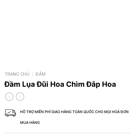
TRANG CHỦ
/
ĐẦM
Đầm Lụa Đũi Hoa Chìm Đắp Hoa
HỖ TRỢ MIỄN PHÍ GIAO HÀNG TOÀN QUỐC CHO MỌI HOÁ ĐƠN
MUA HÀNG