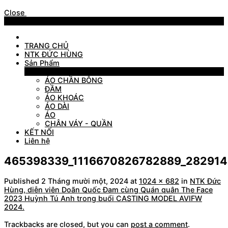
Close
Menu
TRANG CHỦ
NTK ĐỨC HÙNG
Sản Phẩm
Sản Phẩm
ÁO CHẦN BÔNG
ĐẦM
ÁO KHOÁC
ÁO DÀI
ÁO
CHÂN VÁY - QUẦN
KẾT NỐI
Liên hệ
465398339_1116670826782889_282914
Published
2 Tháng mười một, 2024
at
1024 × 682
in
NTK Đức
Hùng, diễn viên Doãn Quốc Đam cùng Quán quân The Face
2023 Huỳnh Tú Anh trong buổi CASTING MODEL AVIFW
2024.
Trackbacks are closed, but you can
post a comment
.