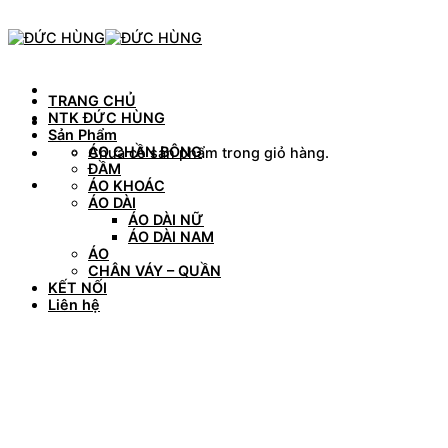
Skip
to
content
TRANG CHỦ
NTK ĐỨC HÙNG
Sản Phẩm
ÁO CHẦN BÔNG
Chưa có sản phẩm trong giỏ hàng.
ĐẦM
ÁO KHOÁC
ÁO DÀI
ÁO DÀI NỮ
ÁO DÀI NAM
ÁO
CHÂN VÁY – QUẦN
KẾT NỐI
Liên hệ