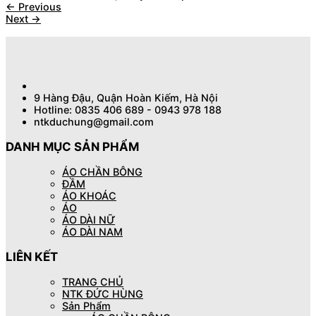
←
Previous
Next
→
9 Hàng Đậu, Quận Hoàn Kiếm, Hà Nội
Hotline: 0835 406 689 - 0943 978 188
ntkduchung@gmail.com
DANH MỤC SẢN PHẨM
ÁO CHẦN BÔNG
ĐẦM
ÁO KHOÁC
ÁO
ÁO DÀI NỮ
ÁO DÀI NAM
LIÊN KẾT
TRANG CHỦ
NTK ĐỨC HÙNG
Sản Phẩm