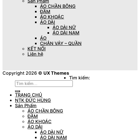
Sản Phẩm
ÁO CHẦN BÔNG
ĐẦM
ÁO KHOÁC
ÁO DÀI
ÁO DÀI NỮ
ÁO DÀI NAM
ÁO
CHÂN VÁY – QUẦN
KẾT NỐI
Liên hệ
Copyright 2026 ©
UX Themes
Tìm kiếm:
TRANG CHỦ
NTK ĐỨC HÙNG
Sản Phẩm
ÁO CHẦN BÔNG
ĐẦM
ÁO KHOÁC
ÁO DÀI
ÁO DÀI NỮ
ÁO DÀI NAM