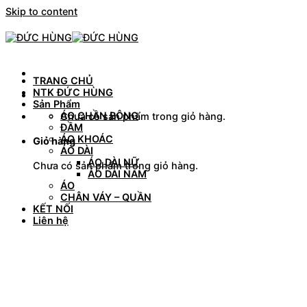
Skip to content
TRANG CHỦ
NTK ĐỨC HÙNG
Sản Phẩm
ÁO CHẦN BÔNG
Chưa có sản phẩm trong giỏ hàng.
ĐẦM
ÁO KHOÁC
Giỏ hàng
ÁO DÀI
ÁO DÀI NỮ
Chưa có sản phẩm trong giỏ hàng.
ÁO DÀI NAM
ÁO
CHÂN VÁY – QUẦN
KẾT NỐI
Liên hệ