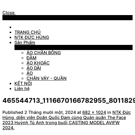
Close
Menu
TRANG CHỦ
NTK ĐỨC HÙNG
Sản Phẩm
Sản Phẩm
ÁO CHẦN BÔNG
ĐẦM
ÁO KHOÁC
ÁO DÀI
ÁO
CHÂN VÁY - QUẦN
KẾT NỐI
Liên hệ
465544713_1116670166782955_801182
Published
2 Tháng mười một, 2024
at
682 × 1024
in
NTK Đức
Hùng, diễn viên Doãn Quốc Đam cùng Quán quân The Face
2023 Huỳnh Tú Anh trong buổi CASTING MODEL AVIFW
2024.