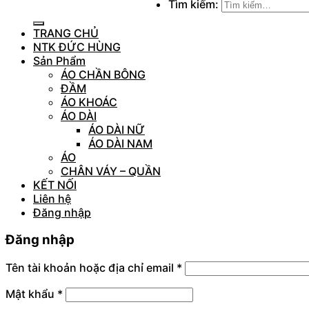
Tìm kiếm:
TRANG CHỦ
NTK ĐỨC HÙNG
Sản Phẩm
ÁO CHẦN BÔNG
ĐẦM
ÁO KHOÁC
ÁO DÀI
ÁO DÀI NỮ
ÁO DÀI NAM
ÁO
CHÂN VÁY – QUẦN
KẾT NỐI
Liên hệ
Đăng nhập
Đăng nhập
Tên tài khoản hoặc địa chỉ email
*
Mật khẩu
*