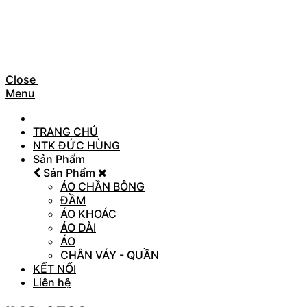
Close
Menu
TRANG CHỦ
NTK ĐỨC HÙNG
Sản Phẩm
Sản Phẩm
ÁO CHẦN BÔNG
ĐẦM
ÁO KHOÁC
ÁO DÀI
ÁO
CHÂN VÁY - QUẦN
KẾT NỐI
Liên hệ