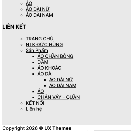
ÁO
ÁO DÀI NỮ
ÁO DÀI NAM
LIÊN KẾT
TRANG CHỦ
NTK ĐỨC HÙNG
Sản Phẩm
ÁO CHẦN BÔNG
ĐẦM
ÁO KHOÁC
ÁO DÀI
ÁO DÀI NỮ
ÁO DÀI NAM
ÁO
CHÂN VÁY – QUẦN
KẾT NỐI
Liên hệ
Copyright 2026 ©
UX Themes