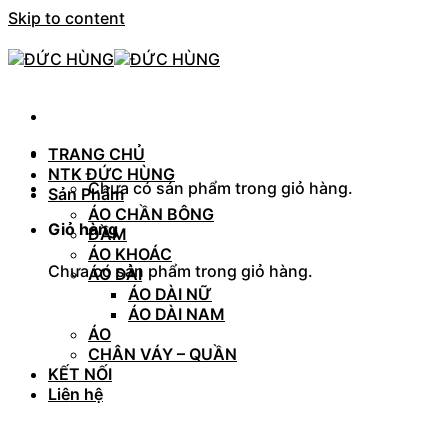
Skip to content
TRANG CHỦ
NTK ĐỨC HÙNG
Chưa có sản phẩm trong giỏ hàng.
Sản Phẩm
ÁO CHẦN BÔNG
Giỏ hàng
ĐẦM
ÁO KHOÁC
Chưa có sản phẩm trong giỏ hàng.
ÁO DÀI
ÁO DÀI NỮ
ÁO DÀI NAM
ÁO
CHÂN VÁY – QUẦN
KẾT NỐI
Liên hệ