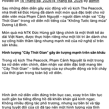
Posted on
14 Tháng ba, 2026
14 Tháng ba, 2026
by
admin
Sau những đêm diễn gây xúc động với vũ kịch The Peacock,
nhà thiết kế Đức Hùng đã dành một món quà đặc biệt cho nữ
diễn viên múa Phạm Cảnh Nguyệt – người đảm nhận vai “Cây
Thời Gian” trong vở diễn nổi tiếng của “Khổng Tước làng múa”
Dương Lệ Bình.
Món quà mà NTK Đức Hùng gửi tặng chính là một thiết kế áo
dài Việt Nam, được thực hiện riêng như một lời tri ân dành cho
sự cống hiến thầm lặng nhưng mạnh mẽ của nữ nghệ sĩ trên
sân khấu.
Hình tượng “Cây Thời Gian” gây ấn tượng mạnh trên sân khấu
Trong vũ kịch The Peacock, Phạm Cảnh Nguyệt là một trong
ba nữ diễn viên chính, đảm nhận vai diễn đặc biệt mang tên
“Cây Thời Gian” – biểu tượng của sự chuyển động và trôi chảy
của thời gian trong toàn bộ vở diễn.
Hình ảnh nữ diễn viên đứng trên bục cao, xoay tròn liên tục
suốt gần ba tiếng đồng hồ đã khiến khán giả kinh ngạc.
Không nhiều động tác phô trương, nhưng sự bền bỉ và tập
trung tuyệt đối của cô đã tạo nên một hình tượng vừa tĩnh