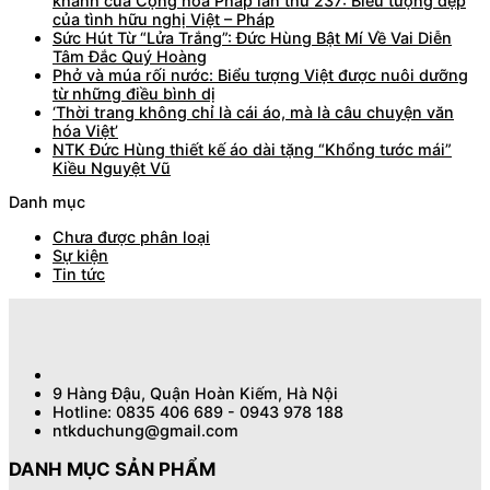
khánh của Cộng hoà Pháp lần thứ 237: Biểu tượng đẹp
của tình hữu nghị Việt – Pháp
Sức Hút Từ “Lửa Trắng”: Đức Hùng Bật Mí Về Vai Diễn
Tâm Đắc Quý Hoàng
Phở và múa rối nước: Biểu tượng Việt được nuôi dưỡng
từ những điều bình dị
‘Thời trang không chỉ là cái áo, mà là câu chuyện văn
hóa Việt’
NTK Đức Hùng thiết kế áo dài tặng “Khổng tước mái”
Kiều Nguyệt Vũ
Danh mục
Chưa được phân loại
Sự kiện
Tin tức
9 Hàng Đậu, Quận Hoàn Kiếm, Hà Nội
Hotline: 0835 406 689 - 0943 978 188
ntkduchung@gmail.com
DANH MỤC SẢN PHẨM