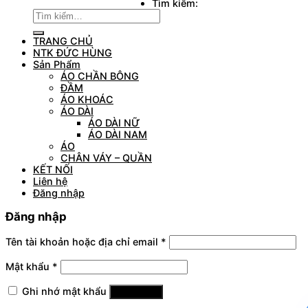
Tìm kiếm:
TRANG CHỦ
NTK ĐỨC HÙNG
Sản Phẩm
ÁO CHẦN BÔNG
ĐẦM
ÁO KHOÁC
ÁO DÀI
ÁO DÀI NỮ
ÁO DÀI NAM
ÁO
CHÂN VÁY – QUẦN
KẾT NỐI
Liên hệ
Đăng nhập
Đăng nhập
Tên tài khoản hoặc địa chỉ email
*
Mật khẩu
*
Ghi nhớ mật khẩu
Đăng nhập