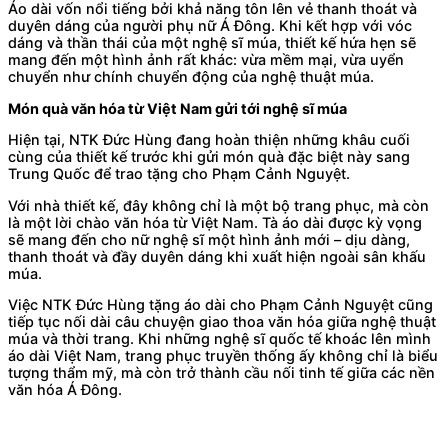
Áo dài vốn nổi tiếng bởi khả năng tôn lên vẻ thanh thoát và
duyên dáng của người phụ nữ Á Đông. Khi kết hợp với vóc
dáng và thần thái của một nghệ sĩ múa, thiết kế hứa hẹn sẽ
mang đến một hình ảnh rất khác: vừa mềm mại, vừa uyển
chuyển như chính chuyển động của nghệ thuật múa.
Món quà văn hóa từ Việt Nam gửi tới nghệ sĩ múa
Hiện tại, NTK Đức Hùng đang hoàn thiện những khâu cuối
cùng của thiết kế trước khi gửi món quà đặc biệt này sang
Trung Quốc để trao tặng cho Phạm Cảnh Nguyệt.
Với nhà thiết kế, đây không chỉ là một bộ trang phục, mà còn
là một lời chào văn hóa từ Việt Nam. Tà áo dài được kỳ vọng
sẽ mang đến cho nữ nghệ sĩ một hình ảnh mới – dịu dàng,
thanh thoát và đầy duyên dáng khi xuất hiện ngoài sân khấu
múa.
Việc NTK Đức Hùng tặng áo dài cho Phạm Cảnh Nguyệt cũng
tiếp tục nối dài câu chuyện giao thoa văn hóa giữa nghệ thuật
múa và thời trang. Khi những nghệ sĩ quốc tế khoác lên mình
áo dài Việt Nam, trang phục truyền thống ấy không chỉ là biểu
tượng thẩm mỹ, mà còn trở thành cầu nối tinh tế giữa các nền
văn hóa Á Đông.