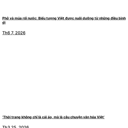
Phở và múa rối nước: Biểu tượng Việt được nuôi dưỡng từ những điều bình
dị
Th6 7, 2026
‘Thời trang không chỉ là cái áo, mà là câu chuyện văn hóa Việt’
Th3 25, 2026