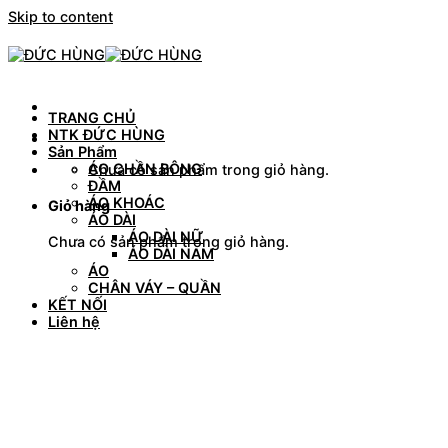
Skip to content
TRANG CHỦ
NTK ĐỨC HÙNG
Sản Phẩm
ÁO CHẦN BÔNG
Chưa có sản phẩm trong giỏ hàng.
ĐẦM
ÁO KHOÁC
Giỏ hàng
ÁO DÀI
ÁO DÀI NỮ
Chưa có sản phẩm trong giỏ hàng.
ÁO DÀI NAM
ÁO
CHÂN VÁY – QUẦN
KẾT NỐI
Liên hệ