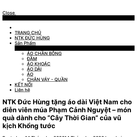
Close
Menu
TRANG CHỦ
NTK ĐỨC HÙNG
Sản Phẩm
Sản Phẩm
ÁO CHẦN BÔNG
ĐẦM
ÁO KHOÁC
ÁO DÀI
ÁO
CHÂN VÁY - QUẦN
KẾT NỐI
Liên hệ
NTK Đức Hùng tặng áo dài Việt Nam cho
diễn viên múa Phạm Cảnh Nguyệt – món
quà dành cho “Cây Thời Gian” của vũ
kịch Khổng tước