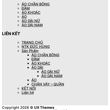
ÁO CHẦN BÔNG
ĐẦM
ÁO KHOÁC
ÁO
ÁO DÀI NỮ
ÁO DÀI NAM
LIÊN KẾT
TRANG CHỦ
NTK ĐỨC HÙNG
Sản Phẩm
ÁO CHẦN BÔNG
ĐẦM
ÁO KHOÁC
ÁO DÀI
ÁO DÀI NỮ
ÁO DÀI NAM
ÁO
CHÂN VÁY – QUẦN
KẾT NỐI
Liên hệ
Copyright 2026 ©
UX Themes