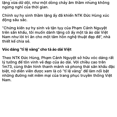
lặng vừa dữ dội, như một dòng chảy âm thầm nhưng không
ngừng nghỉ của thời gian.
Chính sự hy sinh thầm lặng ấy đã khiến NTK Đức Hùng xúc
động sâu sắc.
“Chứng kiến sự hy sinh và tận tụy của Phạm Cảnh Nguyệt
trên sân khấu, tôi muốn dành tặng cô ấy một tà áo dài Việt
Nam như lời tri ân cho một tâm hồn nghệ thuật đẹp đẽ”, nhà
thiết kế chia sẻ.
Vóc dáng “tỉ lệ vàng” cho tà áo dài Việt
Theo NTK Đức Hùng, Phạm Cảnh Nguyệt sở hữu vóc dáng rất
lý tưởng để tôn vinh vẻ đẹp của áo dài. Với chiều cao trên
1m73, cùng thân hình thanh mảnh và phong thái sân khấu đặc
biệt, nữ diễn viên được xem là có “tỉ lệ vàng” để làm nổi bật
những đường nét mềm mại của trang phục truyền thống Việt
Nam.