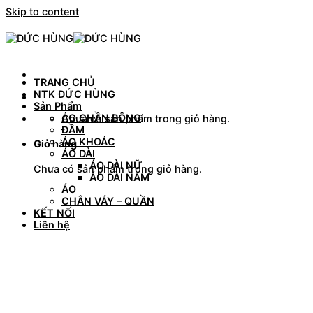
Skip to content
TRANG CHỦ
NTK ĐỨC HÙNG
Sản Phẩm
ÁO CHẦN BÔNG
Chưa có sản phẩm trong giỏ hàng.
ĐẦM
ÁO KHOÁC
Giỏ hàng
ÁO DÀI
ÁO DÀI NỮ
Chưa có sản phẩm trong giỏ hàng.
ÁO DÀI NAM
ÁO
CHÂN VÁY – QUẦN
KẾT NỐI
Liên hệ