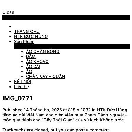
Close
Menu
TRANG CHỦ
NTK ĐỨC HÙNG
Sản Phẩm
Sản Phẩm
ÁO CHẦN BÔNG
ĐẦM
ÁO KHOÁC
ÁO DÀI
ÁO
CHÂN VÁY - QUẦN
KẾT NỐI
Liên hệ
IMG_0771
Published
14 Tháng ba, 2026
at
818 × 1032
in
NTK Đức Hùng
tặng áo dài Việt Nam cho diễn viên múa Phạm Cảnh Nguyệt –
món quà dành cho “Cây Thời Gian” của vũ kịch Khổng tước
Trackbacks are closed, but you can
post a comment
.