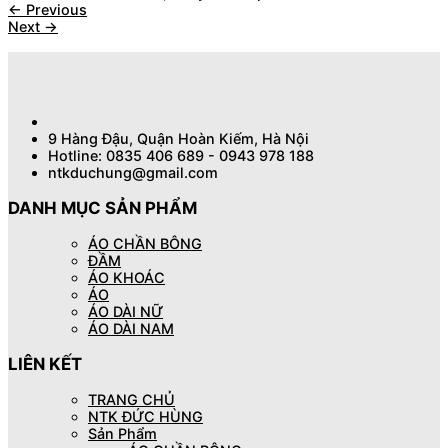
←
Previous
Next
→
9 Hàng Đậu, Quận Hoàn Kiếm, Hà Nội
Hotline: 0835 406 689 - 0943 978 188
ntkduchung@gmail.com
DANH MỤC SẢN PHẨM
ÁO CHẦN BÔNG
ĐẦM
ÁO KHOÁC
ÁO
ÁO DÀI NỮ
ÁO DÀI NAM
LIÊN KẾT
TRANG CHỦ
NTK ĐỨC HÙNG
Sản Phẩm