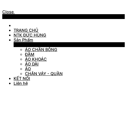
Close
Menu
TRANG CHỦ
NTK ĐỨC HÙNG
Sản Phẩm
Sản Phẩm
ÁO CHẦN BÔNG
ĐẦM
ÁO KHOÁC
ÁO DÀI
ÁO
CHÂN VÁY - QUẦN
KẾT NỐI
Liên hệ