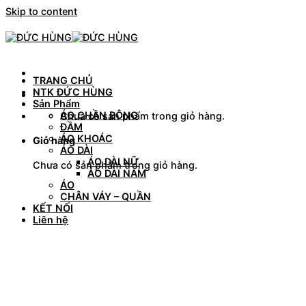
Skip to content
TRANG CHỦ
NTK ĐỨC HÙNG
Sản Phẩm
ÁO CHẦN BÔNG
Chưa có sản phẩm trong giỏ hàng.
ĐẦM
ÁO KHOÁC
Giỏ hàng
ÁO DÀI
ÁO DÀI NỮ
Chưa có sản phẩm trong giỏ hàng.
ÁO DÀI NAM
ÁO
CHÂN VÁY – QUẦN
KẾT NỐI
Liên hệ