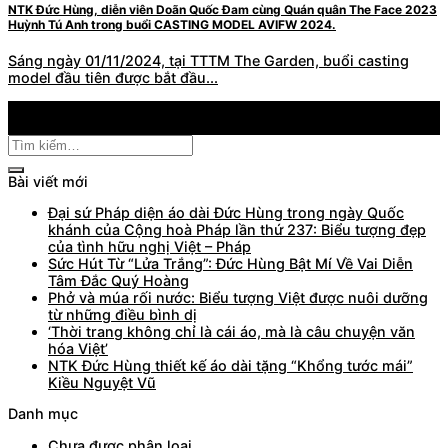
NTK Đức Hùng, diễn viên Doãn Quốc Đam cùng Quán quân The Face 2023
Huỳnh Tú Anh trong buổi CASTING MODEL AVIFW 2024.
Sáng ngày 01/11/2024, tại TTTM The Garden, buổi casting
model đầu tiên được bắt đầu...
02
Th11
Bài viết mới
Đại sứ Pháp diện áo dài Đức Hùng trong ngày Quốc
khánh của Cộng hoà Pháp lần thứ 237: Biểu tượng đẹp
của tình hữu nghị Việt – Pháp
Sức Hút Từ “Lửa Trắng”: Đức Hùng Bật Mí Về Vai Diễn
Tâm Đắc Quý Hoàng
Phở và múa rối nước: Biểu tượng Việt được nuôi dưỡng
từ những điều bình dị
‘Thời trang không chỉ là cái áo, mà là câu chuyện văn
hóa Việt’
NTK Đức Hùng thiết kế áo dài tặng “Khổng tước mái”
Kiều Nguyệt Vũ
Danh mục
Chưa được phân loại