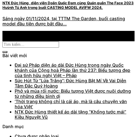
NTK Đức Hùng, diễn viên Doãn Quốc Đam cùng Quán quân The Face 2023
Huỳnh Tú Anh trong buổi CASTING MODEL AVIFW 2024.
Sáng ngày 01/11/2024, tại TTTM The Garden, buổi casting
model đầu tiên được bắt đầu...
02
Th11
Bài viết mới
Đại sứ Pháp diện áo dài Đức Hùng trong ngày Quốc
khánh của Cộng hoà Pháp lần thứ 237: Biểu tượng đẹp
của tình hữu nghị Việt – Pháp
Sức Hút Từ “Lửa Trắng”: Đức Hùng Bật Mí Về Vai Diễn
Tâm Đắc Quý Hoàng
Phở và múa rối nước: Biểu tượng Việt được nuôi dưỡng
từ những điều bình dị
‘Thời trang không chỉ là cái áo, mà là câu chuyện văn
hóa Việt’
NTK Đức Hùng thiết kế áo dài tặng “Khổng tước mái”
Kiều Nguyệt Vũ
Danh mục
Chưa được phân loại