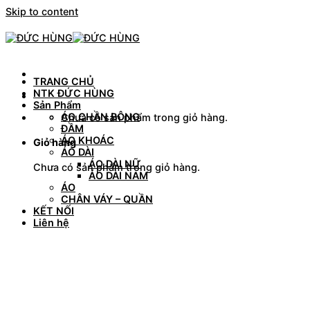
Skip to content
TRANG CHỦ
NTK ĐỨC HÙNG
Sản Phẩm
ÁO CHẦN BÔNG
Chưa có sản phẩm trong giỏ hàng.
ĐẦM
ÁO KHOÁC
Giỏ hàng
ÁO DÀI
ÁO DÀI NỮ
Chưa có sản phẩm trong giỏ hàng.
ÁO DÀI NAM
ÁO
CHÂN VÁY – QUẦN
KẾT NỐI
Liên hệ