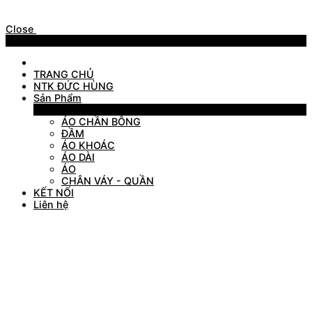
Close
Menu
TRANG CHỦ
NTK ĐỨC HÙNG
Sản Phẩm
Sản Phẩm
ÁO CHẦN BÔNG
ĐẦM
ÁO KHOÁC
ÁO DÀI
ÁO
CHÂN VÁY - QUẦN
KẾT NỐI
Liên hệ