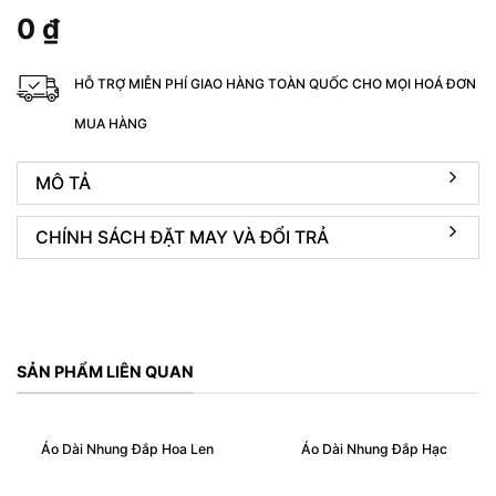
0
₫
HỖ TRỢ MIỄN PHÍ GIAO HÀNG TOÀN QUỐC CHO MỌI HOÁ ĐƠN
MUA HÀNG
MÔ TẢ
CHÍNH SÁCH ĐẶT MAY VÀ ĐỔI TRẢ
SẢN PHẨM LIÊN QUAN
Áo Dài Nhung Đắp Hoa Len
Áo Dài Nhung Đắp Hạc