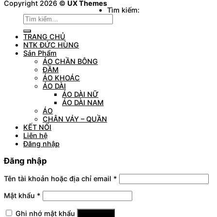
Copyright 2026 ©
UX Themes
Tìm kiếm:
TRANG CHỦ
NTK ĐỨC HÙNG
Sản Phẩm
ÁO CHẦN BÔNG
ĐẦM
ÁO KHOÁC
ÁO DÀI
ÁO DÀI NỮ
ÁO DÀI NAM
ÁO
CHÂN VÁY – QUẦN
KẾT NỐI
Liên hệ
Đăng nhập
Đăng nhập
Tên tài khoản hoặc địa chỉ email
*
Mật khẩu
*
Ghi nhớ mật khẩu
Đăng nhập