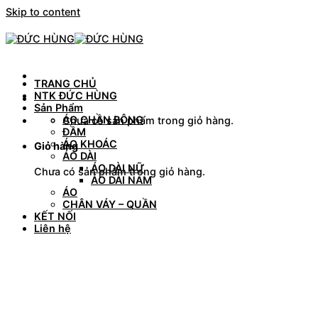
Skip to content
TRANG CHỦ
NTK ĐỨC HÙNG
Sản Phẩm
ÁO CHẦN BÔNG
Chưa có sản phẩm trong giỏ hàng.
ĐẦM
ÁO KHOÁC
Giỏ hàng
ÁO DÀI
ÁO DÀI NỮ
Chưa có sản phẩm trong giỏ hàng.
ÁO DÀI NAM
ÁO
CHÂN VÁY – QUẦN
KẾT NỐI
Liên hệ