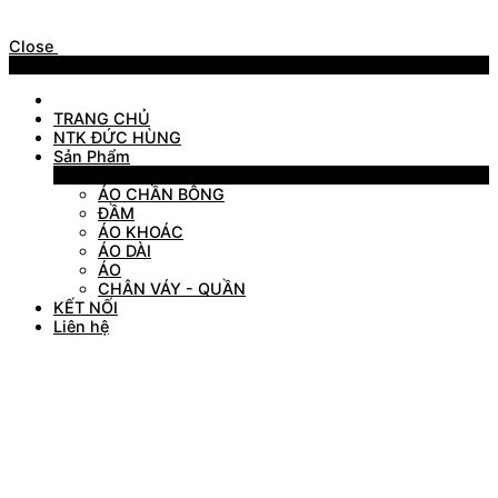
Close
Menu
TRANG CHỦ
NTK ĐỨC HÙNG
Sản Phẩm
Sản Phẩm
ÁO CHẦN BÔNG
ĐẦM
ÁO KHOÁC
ÁO DÀI
ÁO
CHÂN VÁY - QUẦN
KẾT NỐI
Liên hệ