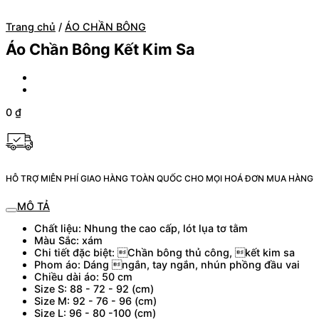
Trang chủ
/
ÁO CHẦN BÔNG
Áo Chần Bông Kết Kim Sa
0
₫
HỖ TRỢ MIỄN PHÍ GIAO HÀNG TOÀN QUỐC CHO MỌI HOÁ ĐƠN MUA HÀNG
MÔ TẢ
Chất liệu: Nhung the cao cấp, lót lụa tơ tằm
Màu Sắc: xám
Chi tiết đặc biệt: Chần bông thủ công, kết kim sa
Phom áo: Dáng ngắn, tay ngắn, nhún phồng đầu vai
Chiều dài áo: 50 cm
Size S: 88 - 72 - 92 (cm)
Size M: 92 - 76 - 96 (cm)
Size L: 96 - 80 -100 (cm)