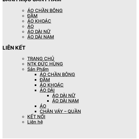
ÁO CHẦN BÔNG
ĐẦM
ÁO KHOÁC
ÁO
ÁO DÀI NỮ
ÁO DÀI NAM
LIÊN KẾT
TRANG CHỦ
NTK ĐỨC HÙNG
Sản Phẩm
ÁO CHẦN BÔNG
ĐẦM
ÁO KHOÁC
ÁO DÀI
ÁO DÀI NỮ
ÁO DÀI NAM
ÁO
CHÂN VÁY – QUẦN
KẾT NỐI
Liên hệ